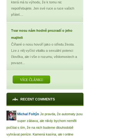
která má tu výhodu, že k tomu nic
nepotřebujete. Jen své ruce a ruce vašich
přátel....
Tvar nosu nám hodně prozradí o jeho
majiteli
Číňané o nosu hovoří jako o středu života.
Lze z něj vyčíst vitalitu a sexuální potenci
člověka, ale i vše o rozumu, vědomostech a
povaze...
VÍCE ČLÁNKU
RECENT COMMENTS
Michal Foltýn
Je pravda, že automaty jsou
super zábava, ale nikdy bychom neměli
počítat s tím, že na nich budeme dlouhodobě
vyhrávat peníze. Kamená kasína, ale i online