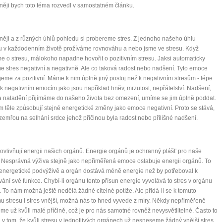
ěji bych toto téma rozvedl v samostatném článku.
ěji a z různých úhlů pohledu si probereme stres. Z jednoho našeho úhlu
 v každodenním životě prožíváme rovnováhu a nebo jsme ve stresu. Když
e o stresu, málokoho napadne hovořit o pozitivním stresu. Jaksi automaticky
 stres negativní a negativně. Ale co taková radost nebo nadšení. Tyto emoce
eme za pozitivní. Máme k nim úplně jiný postoj než k negativním stresům - lépe
k negativním emocím jako jsou například hněv, mrzutost, nepřátelství. Nadšení,
a naladění přijímáme do našeho života bez omezení, umíme se jim úplně poddat.
 těle způsobují stejné energetické změny jako emoce negativní. Proto se stává,
 zemřou na selhání srdce jehož příčinou byla radost nebo přílišné nadšení.
vlivňují energii našich orgánů. Energie orgánů je ochranný plášť pro naše
0 tipů pro zdravý a
 Nesprávná výživa stejně jako nepřiměřená emoce oslabuje energii orgánů. To
energetické podvýživě a orgán dostává méně energie než by potřeboval k
lnohodnotný život
ání své funkce. Chybí-li orgánu tento přísun energie vyvolává to stres v orgánu
To nám možná ještě nedělá žádné citelné potíže. Ale přidá-li se k tomuto
mu stresu i stres vnější, možná nás to hned vyvede z míry. Někdy nepřiměřeně
... všechny tipy zdarma.
me už kvůli malé příčině, což je pro nás samotné rovněž nevysvětlitelné. Často to
 v tom, že kvůli stresu v jednotlivých orgánech už nesneseme žádný vnější stres.