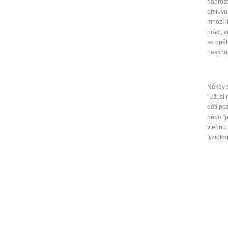
naprost
omluvu 
mnozí l
práci, 
se opět
neschop
Někdy s
"Už jsi
děti po
nebo "p
vteřinu
fyziolo