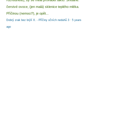
rozhodnete), by se měla provádět takto: Snídaně:
čerstvé ovoce, (jen malá) sklenice teplého mléka.
Příčinou (nemoci?), je opět...
Dobrý zrak bez brýlí X. - Příčiny očních neduhů 3
·
5 years
ago