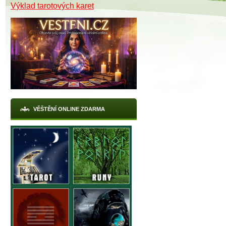
Výklad tarotových karet
VĚŠTĚNÍ ONLINE ZDARMA
X