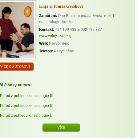
Kája a Tomáš Gřeškovi
Zaměření:
One Brain, mandala života, reiki, Ki,
numerologie, kreslení
Kontakt:
724 199 432 & 602 738 787
www.volny.cz/obktg
Web:
Nevyplněno
Telefon:
Nevyplněno
VÍCE O AUTOROVI
ší články autora
Porod z pohledu kineziologie III.
Porod z pohledu kineziologie II.
Porod z pohledu kineziologie I.
VÍCE