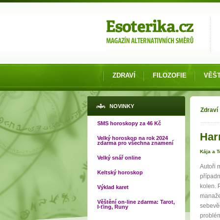
Možnosti výběru
ZDRAVÍ
FILOZOFIE
VĚŠT
Jste
NOVINKY
Zdraví
SMS horoskopy za 46 Kč
Harm
Velký horoskop na rok 2024
zdarma pro všechna znamení
Kája a 
Velký snář online
Autoři 
Keltský horoskop
případn
kolen. 
Výklad karet
manažer
Věštění on-line zdarma: Tarot,
sebevěd
I-ťing, Runy
problém