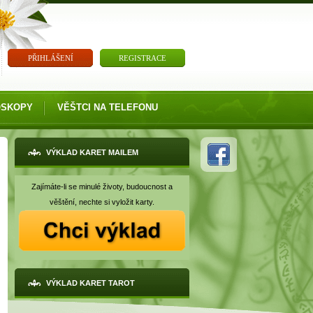
PŘIHLÁŠENÍ
REGISTRACE
OSKOPY
VĚŠTCI NA TELEFONU
VÝKLAD KARET MAILEM
Zajímáte-li se minulé životy, budoucnost a
věštění, nechte si vyložit karty.
VÝKLAD KARET TAROT