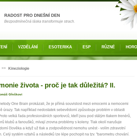
RADOST PRO DNEŠNÍ DEN
Bezpodmínečná láska transformuje strach.
ENÍ
VZDĚLÁNÍ
ESOTERIKA
ESP
RŮZNÉ
HOR
 zde
>>
Kineziologie
onie života - proč je tak důležitá? II.
Tomáš Gřeškovi
metody One Brain prokázali, že je přímá souvislost mezi emocemi a nemocemi
ě úrazy. Tak například nedostatek sebevědomí způsobuje problém v oblasti
Proto velká řada profesionálních sportovců, kteří jsou pod stálým tlakem trenérů,
ů klubů a fanoušků, mívají zrovna problémy s koleny. Tlak okolí narušuje
omí člověka a když už tlak a zodpovědnost nemohu unést - volím zdravotní
. Celý systém vztahů a následků lze lépe pochopit na tzv. "barometru chování.