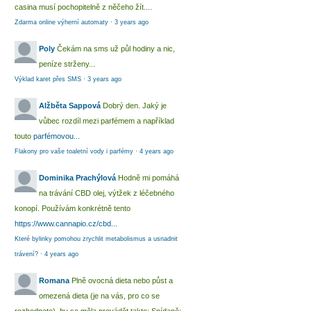
casina musí pochopitelně z něčeho žít....
Zdarma online výherní automaty
·
3 years ago
Poly
Čekám na sms už půl hodiny a nic,
peníze strženy...
Výklad karet přes SMS
·
3 years ago
Alžběta Sappová
Dobrý den. Jaký je
vůbec rozdíl mezi parfémem a například
touto
parfémovou...
Flakony pro vaše toaletní vody i parfémy
·
4 years ago
Dominika Prachýlová
Hodně mi pomáhá
na trávání CBD olej, výtžek z léčebného
konopí. Používám konkrétně tento
https://www.cannapio.cz/cbd...
Které bylinky pomohou zrychlit metabolismus a usnadnit
trávení?
·
4 years ago
Romana
Plně ovocná dieta nebo půst a
omezená dieta (je na vás, pro co se