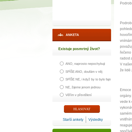
Podrobn
Podrobn
pohledu
hovořím
ANKETA
vnímáme
považuj
Existuje posmrtný život?
řečeno 
radost 
ANO, naprosto nepochybuji
V našem
že lidé
SPÍŠE ANO, doufám v něj
SPÍŠE NE, i když by to bylo fajn
NE, žijeme jenom jednou
Emoce o
1
Věřím v převtělení
orgány.
vede k 
p
vykonáv
samém. 
vnitřní
Starší ankety
Výsledky
reaguje
spočívá