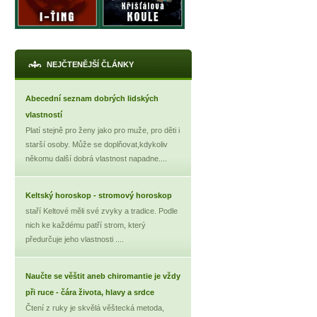
NEJČTENĚJŠÍ ČLÁNKY
Abecední seznam dobrých lidských
vlastností
Platí stejně pro ženy jako pro muže, pro děti i
starší osoby. Může se doplňovat,kdykoliv
někomu další dobrá vlastnost napadne....
Keltský horoskop - stromový horoskop
staří Keltové měli své zvyky a tradice. Podle
nich ke každému patří strom, který
předurčuje jeho vlastnosti ....
Naučte se věštit aneb chiromantie je vždy
při ruce - čára života, hlavy a srdce
Čtení z ruky je skvělá věštecká metoda,