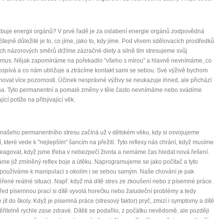
it, že jste unaveni hned jak ráno vstanete?
Nemusí to tak být - ZJISTĚTE ZDARMA!
buje energii orgánů? V prvé řadě je za oslabení energie orgánů zodpovědná
 Stejně důležité je to, co jíme, jako to, kdy jíme. Pod vlivem sdělovacích prostředků
mít více energie každý den
ch názorových směrů držíme zázračné diety a silně tím stresujeme svůj
vnést do života rovnováhu
zmus. Nějak zapomínáme na pořekadlo "všeho s mírou" a hlavně nevnímáme, co
spívá a co nám ubližuje a ztrácíme kontakt sami se sebou. Své výživě bychom
být šťastnější
novat více pozornosti. Účinek nesprávné výživy se neukazuje ihned, ale přichází
na. Tyto permanentní a pomalé změny v těle často nevnímáme nebo svádíme
jící potíže na přibývající věk.
Nenávidíme spam stejně jako vy
 našeho permanentního stresu začíná už v dětském věku, kdy si osvojujeme
, které vede k "nejlepším" šancím na přežití. Tyto reflexy nás chrání, když musíme
reagovat, když jsme třeba v nebezpečí života a nemáme čas hledat nová řešení.
me již zmíněný reflex boje a útěku. Naprogramujeme se jako počítač a tyto
používáme k manipulaci s okolím i se sebou samým. Naše chování je pak
řené reálné situaci. Např. když má dítě stres ze zkoušení nebo z písemné práce.
ed písemnou prací si dítě vyvolá horečku nebo žaludeční problémy a tedy
jít do školy. Když je písemná práce (stresový faktor) pryč, zmizí i symptomy a dítě
ěřitelně rychle zase zdravé. Dítěti se podařilo, z počátku nevědomě, ale později