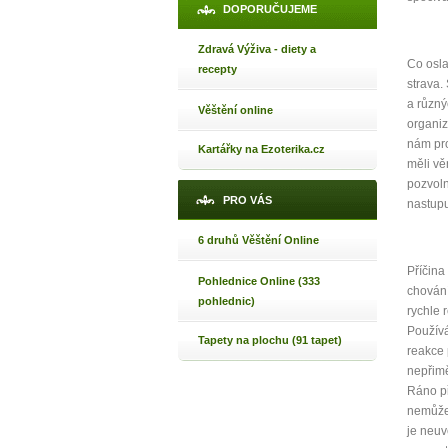
DOPORUČUJEME
Máte poc
Zdravá Výživa - diety a
Co osla
recepty
strava.
Jak 
a různý
Věštění online
Jak 
organi
nám pro
Jak 
Kartářky na Ezoterika.cz
měli vě
pozvol
PRO VÁS
nastupu
6 druhů Věštění Online
Příčina
Pohlednice Online (333
chování
pohlednic)
rychle 
Používá
Tapety na plochu (91 tapet)
reakce 
nepřimě
Ráno př
nemůže 
je neuv