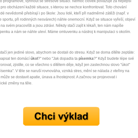
o programově, vyhnout se stresové situaci. Nemoc člověk považuje za nejlepší
pro obcházení každé situace, s kterou se nechce konfrontovat. Toto chování
idé nevědomě přebírají i po škole: Jsou lidé, kteří při nadměrné zátěži (např. v
ve sportu, při rodinných nesvárech) náhle onemocní. Když se situace vyřeší, objeví
 na svém pracovišti a jsou zdrávi. Někdy stačí zajít k lékaři, ten nám napíše
enku a nám se náhle uleví. Máme omluvenku a nástroj k manipulaci s okolím.
tačí jen jediné slovo, abychom se dostali do stresu. Když se doma dítěte zeptáte:
 napsal ten domácí
úkol
?" nebo "Jak dopadla ta
písemka
?" Když budete lépe své
zorovat, zjistíte, co se všechno s dítětem děje, když jen zaslechnou slovo "úkol"
ísemka". V těle se naruší rovnováha, vzniká stres, mění se nálada z vteřiny na
, může se dostavit apatie, únava a lhostejnost. A začnou se projevovat i
gické změny na těle.