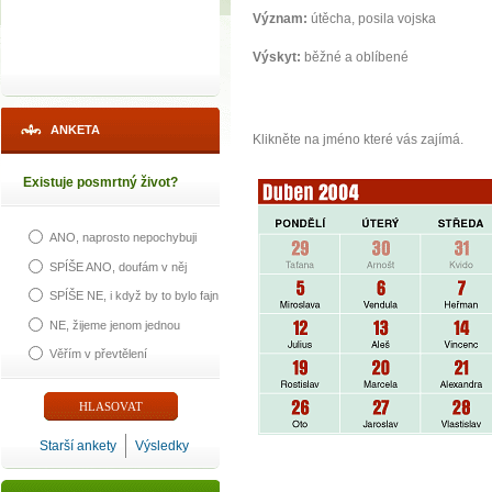
Význam:
útěcha, posila vojska
Výskyt:
běžné a oblíbené
ANKETA
Klikněte na jméno které vás zajímá.
Existuje posmrtný život?
ANO, naprosto nepochybuji
SPÍŠE ANO, doufám v něj
SPÍŠE NE, i když by to bylo fajn
NE, žijeme jenom jednou
Věřím v převtělení
Starší ankety
Výsledky