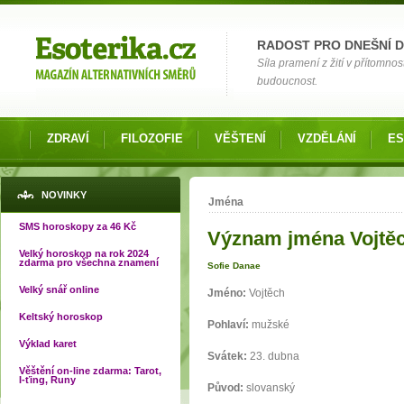
Možnosti výběru
RADOST PRO DNEŠNÍ 
Síla pramení z žití v přítomnos
budoucnost.
ZDRAVÍ
FILOZOFIE
VĚŠTENÍ
VZDĚLÁNÍ
ES
Jste zde
NOVINKY
Jména
SMS horoskopy za 46 Kč
Význam jména Vojtě
Velký horoskop na rok 2024
zdarma pro všechna znamení
Sofie Danae
Velký snář online
Jméno:
Vojtěch
Keltský horoskop
Pohlaví:
mužské
Výklad karet
Svátek:
23. dubna
Věštění on-line zdarma: Tarot,
I-ťing, Runy
Původ:
slovanský