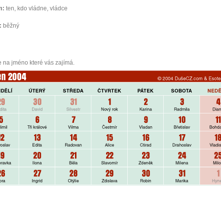
m:
ten, kdo vládne, vládce
:
běžný
e na jméno které vás zajímá.