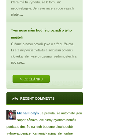
která má tu výhodu, že k tomu nic
nepotřebujete. Jen své ruce a ruce vašich
přátel....
Tvar nosu nám hodně prozradí o jeho
majiteli
Číňané o nosu hovoří jako o středu života.
Lze z něj vyčíst vitalitu a sexuální potenci
člověka, ale i vše o rozumu, vědomostech a
povaze...
VÍCE ČLÁNKU
RECENT COMMENTS
Michal Foltýn
Je pravda, že automaty jsou
super zábava, ale nikdy bychom neměli
počítat s tím, že na nich budeme dlouhodobě
vyhrávat peníze. Kamená kasína, ale i online