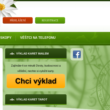
PŘIHLÁŠENÍ
REGISTRACE
OSKOPY
VĚŠTCI NA TELEFONU
VÝKLAD KARET MAILEM
Zajímáte-li se minulé životy, budoucnost a
věštění, nechte si vyložit karty.
VÝKLAD KARET TAROT