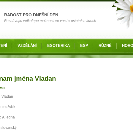
RADOST PRO DNEŠNÍ DEN
Poznávejte velkolepé možnosti ve vás i v ostatních lidech.
ENÍ
VZDĚLÁNÍ
ESOTERIKA
ESP
RŮZNÉ
HOR
 zde
nam jména Vladan
anae
:
Vladan
í:
mužské
:
9. ledna
:
slovanský