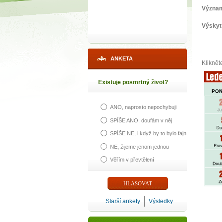
Význa
Výskyt
ANKETA
Kliknět
Existuje posmrtný život?
ANO, naprosto nepochybuji
SPÍŠE ANO, doufám v něj
SPÍŠE NE, i když by to bylo fajn
NE, žijeme jenom jednou
Věřím v převtělení
Starší ankety
Výsledky