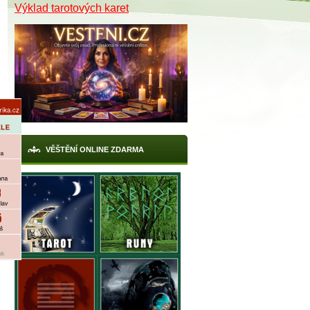
Výklad tarotových karet
VĚŠTĚNÍ ONLINE ZDARMA