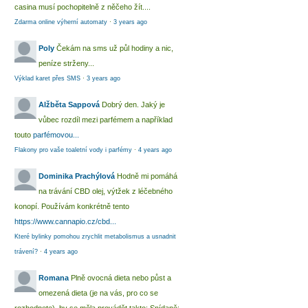
casina musí pochopitelně z něčeho žít....
Zdarma online výherní automaty
·
3 years ago
Poly
Čekám na sms už půl hodiny a nic,
peníze strženy...
Výklad karet přes SMS
·
3 years ago
Alžběta Sappová
Dobrý den. Jaký je
vůbec rozdíl mezi parfémem a například
touto
parfémovou...
Flakony pro vaše toaletní vody i parfémy
·
4 years ago
Dominika Prachýlová
Hodně mi pomáhá
na trávání CBD olej, výtžek z léčebného
konopí. Používám konkrétně tento
https://www.cannapio.cz/cbd...
Které bylinky pomohou zrychlit metabolismus a usnadnit
trávení?
·
4 years ago
Romana
Plně ovocná dieta nebo půst a
omezená dieta (je na vás, pro co se