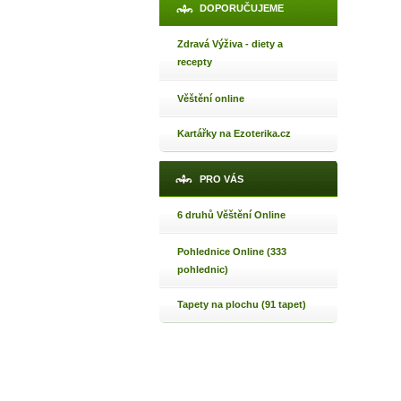
DOPORUČUJEME
Zdravá Výživa - diety a
recepty
Věštění online
Kartářky na Ezoterika.cz
PRO VÁS
6 druhů Věštění Online
Pohlednice Online (333
pohlednic)
Tapety na plochu (91 tapet)