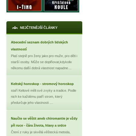
NEJČTENĚJŠÍ ČLÁNKY
Abecední seznam dobrých lidských
vlastností
Platí stejně pro ženy jako pro muže, pro děti i
starší osoby. Může se doplňovat,kdykoliv
někomu další dobrá vlastnost napadne....
Keltský horoskop - stromový horoskop
staří Keltové měli své zvyky a tradice. Podle
nich ke každému patří strom, který
předurčuje jeho vlastnosti ....
Naučte se věštit aneb chiromantie je vždy
při ruce - čára života, hlavy a srdce
Čtení z ruky je skvělá věštecká metoda,