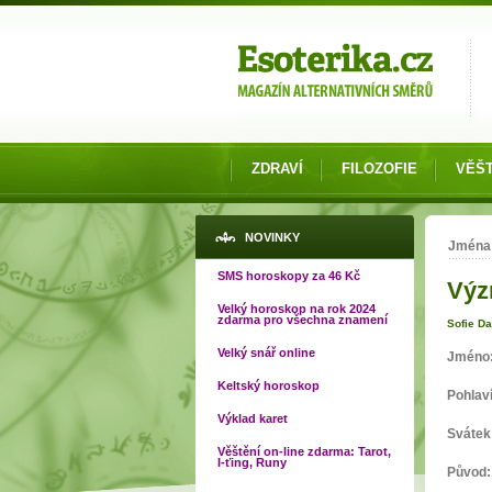
Možnosti výběru
ZDRAVÍ
FILOZOFIE
VĚŠT
Jste
NOVINKY
Jména
SMS horoskopy za 46 Kč
Výz
Velký horoskop na rok 2024
zdarma pro všechna znamení
Sofie D
Velký snář online
Jméno
Keltský horoskop
Pohlav
Výklad karet
Svátek
Věštění on-line zdarma: Tarot,
I-ťing, Runy
Původ