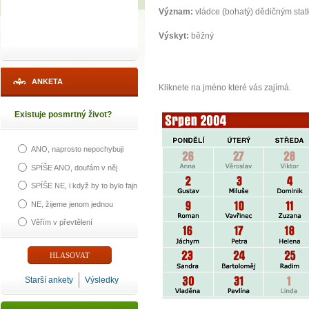
Význam:
vládce (bohatý) dědičným sta
Výskyt:
běžný
ANKETA
Kliknete na jméno které vás zajímá.
Existuje posmrtný život?
ANO, naprosto nepochybuji
SPÍŠE ANO, doufám v něj
SPÍŠE NE, i když by to bylo fajn
NE, žijeme jenom jednou
Věřím v převtělení
Starší ankety
Výsledky