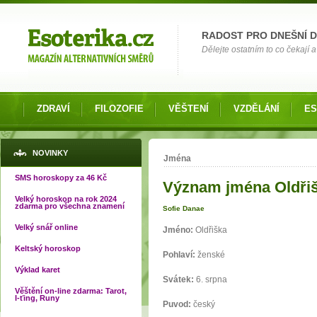
Možnosti výběru
RADOST PRO DNEŠNÍ 
Dělejte ostatním to co čekají a 
ZDRAVÍ
FILOZOFIE
VĚŠTENÍ
VZDĚLÁNÍ
ES
Jste zde
NOVINKY
Jména
SMS horoskopy za 46 Kč
Význam jména Oldři
Velký horoskop na rok 2024
zdarma pro všechna znamení
Sofie Danae
Velký snář online
Jméno:
Oldřiška
Keltský horoskop
Pohlaví:
ženské
Výklad karet
Svátek:
6. srpna
Věštění on-line zdarma: Tarot,
I-ťing, Runy
Puvod:
český