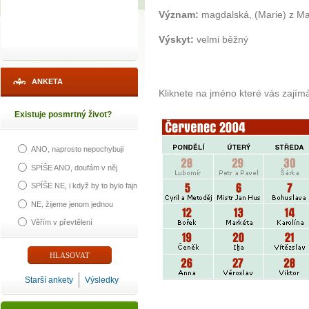
Význam:
magdalská, (Marie) z Ma
Výskyt:
velmi běžný
ANKETA
Kliknete na jméno které vás zajím
Existuje posmrtný život?
ANO, naprosto nepochybuji
SPÍŠE ANO, doufám v něj
SPÍŠE NE, i když by to bylo fajn
NE, žijeme jenom jednou
Věřím v převtělení
Starší ankety
Výsledky