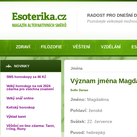
Možnosti výběru
RADOST PRO DNEŠNÍ 
Poznávejte velkolepé možnosti 
ZDRAVÍ
FILOZOFIE
VĚŠTENÍ
VZDĚLÁNÍ
ES
Jste zde
NOVINKY
Jména
SMS horoskopy za 46 Kč
Význam jména Magd
Velký horoskop na rok 2024
zdarma pro všechna znamení
Sofie Danae
Velký snář online
Jméno:
Magdaléna
Keltský horoskop
Pohlaví:
ženské
Výklad karet
Svátek:
22. července
Věštění on-line zdarma: Tarot,
I-ťing, Runy
Puvod:
hebrejský