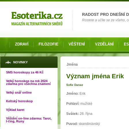
Možnosti výběru
RADOST PRO DNEŠNÍ 
Rostete a učíte se ze všeho, co
ZDRAVÍ
FILOZOFIE
VĚŠTENÍ
VZDĚLÁNÍ
ES
Jste zde
NOVINKY
Jména
SMS horoskopy za 46 Kč
Význam jména Erik
Velký horoskop na rok 2024
zdarma pro všechna znamení
Sofie Danae
Velký snář online
Jméno:
Erik
Keltský horoskop
Pohlaví:
mužské
Výklad karet
Svátek:
26. října
Věštění on-line zdarma: Tarot,
I-ťing, Runy
Puvod:
skandinávský