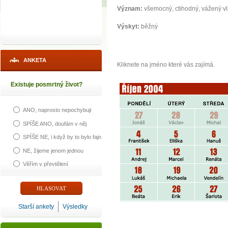
Význam:
všemocný, ctihodný, vážený v
Výskyt:
běžný
ANKETA
Kliknete na jméno které vás zajímá.
Existuje posmrtný život?
ANO, naprosto nepochybuji
SPÍŠE ANO, doufám v něj
SPÍŠE NE, i když by to bylo fajn
NE, žijeme jenom jednou
Věřím v převtělení
Starší ankety
Výsledky