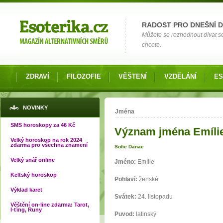
Možnosti výběru
RADOST PRO DNEŠNÍ 
Můžete se rozhodnout dívat s
chcete.
ZDRAVÍ
FILOZOFIE
VĚŠTENÍ
VZDĚLÁNÍ
ES
Jste zde
NOVINKY
Jména
SMS horoskopy za 46 Kč
Význam jména Emíli
Velký horoskop na rok 2024
zdarma pro všechna znamení
Sofie Danae
Velký snář online
Jméno:
Emílie
Keltský horoskop
Pohlaví:
ženské
Výklad karet
Svátek:
24. listopadu
Věštění on-line zdarma: Tarot,
I-ťing, Runy
Puvod:
latinský