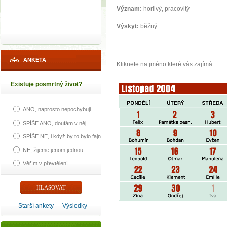
Význam:
horlivý, pracovitý
Výskyt:
běžný
ANKETA
Kliknete na jméno které vás zajímá.
Existuje posmrtný život?
ANO, naprosto nepochybuji
SPÍŠE ANO, doufám v něj
SPÍŠE NE, i když by to bylo fajn
NE, žijeme jenom jednou
Věřím v převtělení
Starší ankety
Výsledky