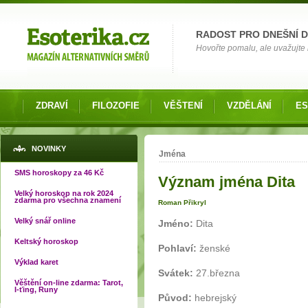
Možnosti výběru
RADOST PRO DNEŠNÍ 
Hovořte pomalu, ale uvažujte 
ZDRAVÍ
FILOZOFIE
VĚŠTENÍ
VZDĚLÁNÍ
ES
Jste zde
NOVINKY
Jména
SMS horoskopy za 46 Kč
Význam jména Dita
Velký horoskop na rok 2024
zdarma pro všechna znamení
Roman Přikryl
Velký snář online
Jméno:
Dita
Keltský horoskop
Pohlaví:
ženské
Výklad karet
Svátek:
27.března
Věštění on-line zdarma: Tarot,
I-ťing, Runy
Původ:
hebrejský