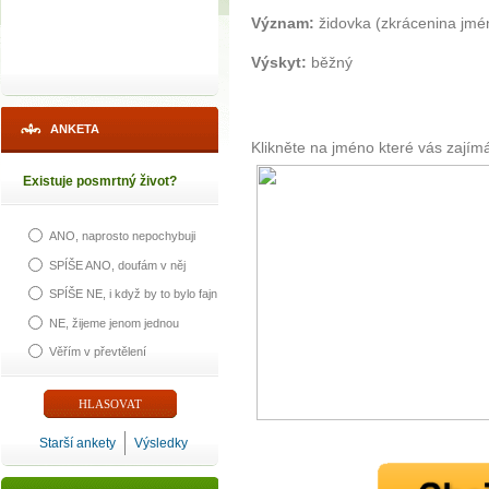
Význam:
židovka (zkrácenina jmé
Výskyt:
běžný
ANKETA
Klikněte na jméno které vás zajím
Existuje posmrtný život?
ANO, naprosto nepochybuji
SPÍŠE ANO, doufám v něj
SPÍŠE NE, i když by to bylo fajn
NE, žijeme jenom jednou
Věřím v převtělení
Starší ankety
Výsledky