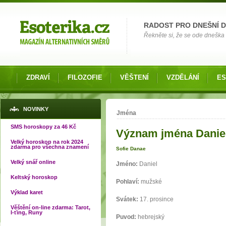
Možnosti výběru
RADOST PRO DNEŠNÍ 
Řekněte si, že se ode dneška 
ZDRAVÍ
FILOZOFIE
VĚŠTENÍ
VZDĚLÁNÍ
ES
Jste zde
NOVINKY
Jména
SMS horoskopy za 46 Kč
Význam jména Danie
Velký horoskop na rok 2024
zdarma pro všechna znamení
Sofie Danae
Velký snář online
Jméno:
Daniel
Keltský horoskop
Pohlaví:
mužské
Výklad karet
Svátek:
17. prosince
Věštění on-line zdarma: Tarot,
I-ťing, Runy
Puvod:
hebrejský