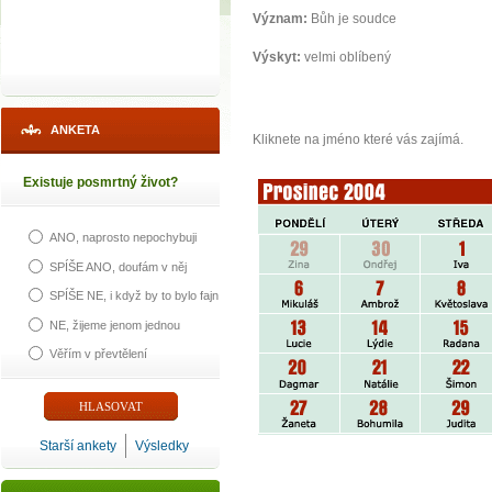
Význam:
Bůh je soudce
Výskyt:
velmi oblíbený
ANKETA
Kliknete na jméno které vás zajímá.
Existuje posmrtný život?
ANO, naprosto nepochybuji
SPÍŠE ANO, doufám v něj
SPÍŠE NE, i když by to bylo fajn
NE, žijeme jenom jednou
Věřím v převtělení
Starší ankety
Výsledky