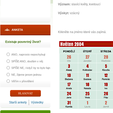
Význam:
slavící květy, kvetoucí
Výskyt:
vzácný
ANKETA
Klikněte na jméno které vás zajímá.
Existuje posmrtný život?
ANO, naprosto nepochybuji
SPÍŠE ANO, doufám v něj
SPÍŠE NE, i když by to bylo fajn
NE, žijeme jenom jednou
Věřím v převtělení
Starší ankety
Výsledky