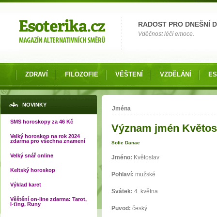
Možnosti výběru
RADOST PRO DNEŠNÍ 
Vděčnost léčí emoce.
ZDRAVÍ
FILOZOFIE
VĚŠTENÍ
VZDĚLÁNÍ
ES
Jste zde
NOVINKY
Jména
SMS horoskopy za 46 Kč
Význam jmén Květos
Velký horoskop na rok 2024
zdarma pro všechna znamení
Sofie Danae
Velký snář online
Jméno:
Květoslav
Keltský horoskop
Pohlaví:
mužské
Výklad karet
Svátek:
4. května
Věštění on-line zdarma: Tarot,
I-ťing, Runy
Puvod:
český