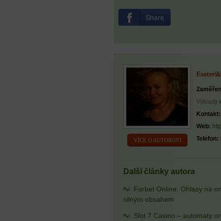
Share
Esoterik
Zaměřen
Výklady 
Kontakt:
Web:
htt
Telefon:
VÍCE O AUTOROVI
Další články autora
Forbet Online: Ohlasy na o
silným obsahem
Slot 7 Casino – automaty on