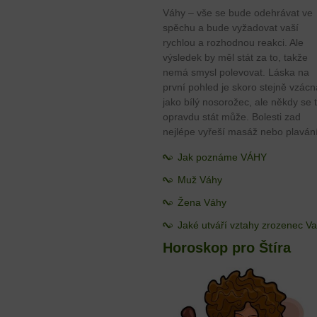
Váhy – vše se bude odehrávat ve
spěchu a bude vyžadovat vaší
rychlou a rozhodnou reakci. Ale
výsledek by měl stát za to, takže
nemá smysl polevovat. Láska na
první pohled je skoro stejně vzácn
jako bílý nosorožec, ale někdy se 
opravdu stát může. Bolesti zad
nejlépe vyřeší masáž nebo plavání
Jak poznáme VÁHY
Muž Váhy
Žena Váhy
Jaké utváří vztahy zrozenec V
Horoskop pro Štíra