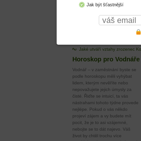
zl
Jak být šťastnější
ví
Muž Kozoroh
Žena Kozoroh
Jaké utváří vztahy zrozenec K
Horoskop pro Vodnáře
Vodnář – v zaměstnání byste se
podle horoskopu měli vyhýbat
lidem, kterým nevěříte nebo
nepovažujete jejich úmysly za
čisté. Řiďte se intuicí, ta vás
nástrahami tohoto týdne provede
nejlépe. Pokud o vás někdo
projeví zájem a vy budete mít
pocit, že je to asi vzájemné,
nebojte se to dát najevo. Váš
život by chtěl trochu více