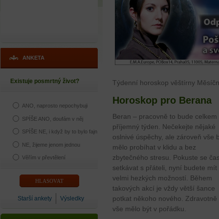
ANKETA
Existuje posmrtný život?
Týdenní horoskop věštírny Měsíční 
Horoskop pro Berana
ANO, naprosto nepochybuji
Beran – pracovně to bude celkem
SPÍŠE ANO, doufám v něj
příjemný týden. Nečekejte nějaké
SPÍŠE NE, i když by to bylo fajn
oslnivé úspěchy, ale zároveň vše 
NE, žijeme jenom jednou
mělo probíhat v klidu a bez
zbytečného stresu. Pokuste se čas
Věřím v převtělení
setkávat s přáteli, nyní budete mít
velmi hezkých možností. Během
takových akcí je vždy větší šance
potkat někoho nového. Zdravotně
Starší ankety
Výsledky
vše mělo být v pořádku.