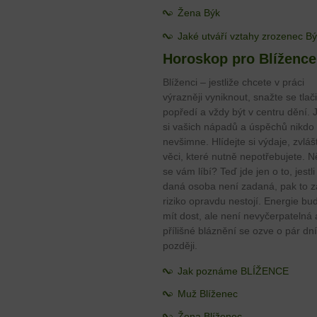
Žena Býk
Jaké utváří vztahy zrozenec B
Horoskop pro Blížence
Blíženci – jestliže chcete v práci
výrazněji vyniknout, snažte se tlači
popředí a vždy být v centru dění. 
si vašich nápadů a úspěchů nikdo
nevšimne. Hlídejte si výdaje, zvláš
věci, které nutně nepotřebujete. 
se vám líbí? Teď jde jen o to, jestli
daná osoba není zadaná, pak to z
riziko opravdu nestojí. Energie bu
mít dost, ale není nevyčerpatelná 
přílišné bláznění se ozve o pár dní
později.
Jak poznáme BLÍŽENCE
Muž Blíženec
Žena Blíženec