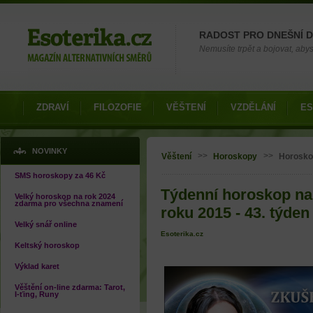
Možnosti výběru
RADOST PRO DNEŠNÍ 
Nemusíte trpět a bojovat, abys
ZDRAVÍ
FILOZOFIE
VĚŠTENÍ
VZDĚLÁNÍ
ES
Jste zde
NOVINKY
>>
>>
Věštení
Horoskopy
Horosko
SMS horoskopy za 46 Kč
Týdenní horoskop na 
Velký horoskop na rok 2024
zdarma pro všechna znamení
roku 2015 - 43. týden
Velký snář online
Esoterika.cz
Keltský horoskop
Výklad karet
Věštění on-line zdarma: Tarot,
I-ťing, Runy