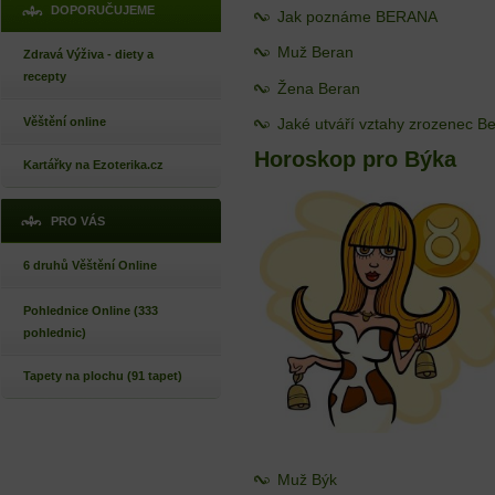
DOPORUČUJEME
Jak poznáme BERANA
Muž Beran
Zdravá Výživa - diety a
recepty
Žena Beran
Jaké utváří vztahy zrozenec B
Věštění online
Horoskop pro Býka
Kartářky na Ezoterika.cz
PRO VÁS
6 druhů Věštění Online
Pohlednice Online (333
pohlednic)
Tapety na plochu (91 tapet)
Muž Býk