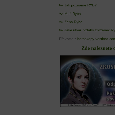
Jak poznáme RYBY
Muž Ryba
Žena Ryba
Jaké utváří vztahy zrozenec R
Převzato z
horoskopy-vestirna.co
Zde naleznete 