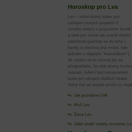
Horoskop pro Lva
Lev – velmi dobrý týden pro
zahájení nových projektů či
nového směru v pracovním životě
a také pro různé tak zvaně úřední
záležitosti (počítají se do toho i
banky a všechna jiná místa, kde
jednáte s nějakým “kravaťákem”).
Ve vztahu se to urovná jen za
předpokladu, že obě strany trochu
ustoupí, řešení bez kompromisů
bude jen zdrojem dalších hádek.
Volný čas se snažte prožít co nejak
Jak poznáme LVA
Muž Lev
Žena Lev
Jaké utváří vztahy zrozenec L