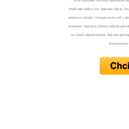
To by vysvětlilo možnosti hypnotické regr
stejně jako dobro i zlo. Nakonec vše je Jí
přepnout vnímání, vstoupit trochu výš v hi
pohledem. Nazvat tu činnost můžete jakkol
ve všech náboženstvích. Kdo toto pochopí
donekonečna b