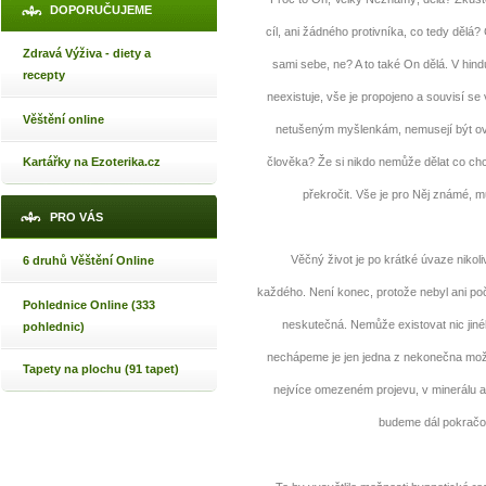
DOPORUČUJEME
cíl, ani žádného protivníka, co tedy dělá?
Zdravá Výživa - diety a
sami sebe, ne? A to také On dělá. V hin
recepty
neexistuje, vše je propojeno a souvisí s
Věštění online
netušeným myšlenkám, nemusejí být ov
Kartářky na Ezoterika.cz
člověka? Že si nikdo nemůže dělat co chc
překročit. Vše je pro Něj známé, mů
PRO VÁS
Věčný život je po krátké úvaze nikoliv
6 druhů Věštění Online
každého. Není konec, protože nebyl ani poč
Pohlednice Online (333
neskutečná. Nemůže existovat nic jiné
pohlednic)
nechápeme je jen jedna z nekonečna možn
Tapety na plochu (91 tapet)
nejvíce omezeném projevu, v minerálu a př
budeme dál pokračo