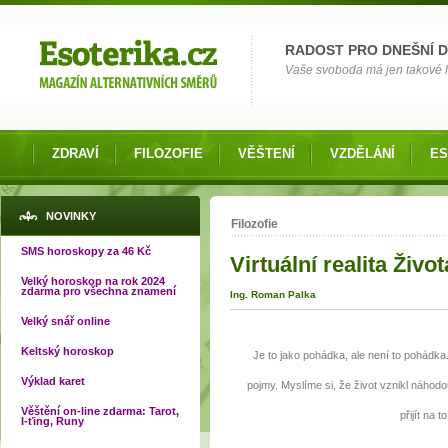
Možnosti výběru
RADOST PRO DNEŠNÍ 
Vaše svoboda má jen takové hr
ZDRAVÍ
FILOZOFIE
VĚŠTENÍ
VZDĚLÁNÍ
ES
Jste zde
NOVINKY
Filozofie
SMS horoskopy za 46 Kč
Virtuální realita Život
Velký horoskop na rok 2024
zdarma pro všechna znamení
Ing. Roman Palka
Velký snář online
Keltský horoskop
Je to jako pohádka, ale není to pohádka.
Výklad karet
pojmy. Myslíme si, že život vznikl náhodo
Věštění on-line zdarma: Tarot,
přijít na 
I-ťing, Runy