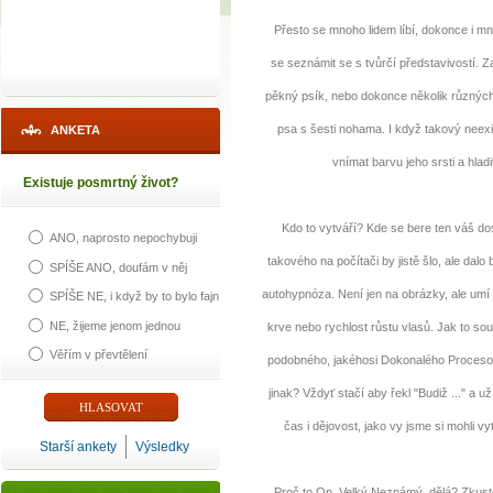
Přesto se mnoho lidem líbí, dokonce i mno
se seznámit se s tvůrčí představivostí. Za
pěkný psík, nebo dokonce několik různých p
psa s šesti nohama. I když takový neexi
ANKETA
vnímat barvu jeho srsti a hladi
Existuje posmrtný život?
Kdo to vytváří? Kde se bere ten váš dosti
ANO, naprosto nepochybuji
takového na počítači by jistě šlo, ale dalo 
SPÍŠE ANO, doufám v něj
autohypnóza. Není jen na obrázky, ale umí o
SPÍŠE NE, i když by to bylo fajn
NE, žijeme jenom jednou
krve nebo rychlost růstu vlasů. Jak to s
Věřím v převtělení
podobného, jakéhosi Dokonalého Procesoru
jinak? Vždyť stačí aby řekl "Budiž ..." a u
čas i dějovost, jako vy jsme si mohli vy
Starší ankety
Výsledky
Proč to On, Velký Neznámý, dělá? Zkuste