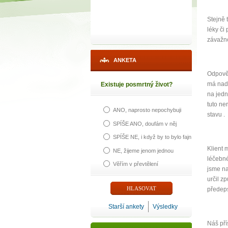
Stejně 
léky či
závažno
ANKETA
Odpověd
má nadě
Existuje posmrtný život?
na jedn
tuto ne
ANO, naprosto nepochybuji
1
stavu .
SPÍŠE ANO, doufám v něj
SPÍŠE NE, i když by to bylo fajn
p
Klient 
NE, žijeme jenom jednou
léčebn
Věřím v převtělení
jsme na
určil z
předeps
Máte poc
Starší ankety
Výsledky
Náš pří