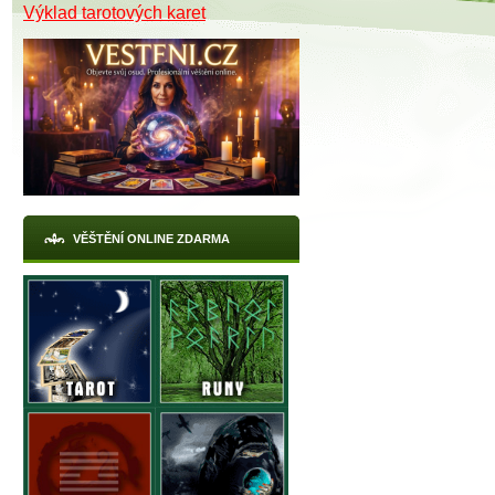
Výklad tarotových karet
X
VĚŠTĚNÍ ONLINE ZDARMA