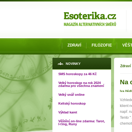
Možnosti výběru
ZDRAVÍ
FILOZOFIE
VĚŠT
Jste
NOVINKY
Zdraví
SMS horoskopy za 46 Kč
Na c
Velký horoskop na rok 2024
zdarma pro všechna znamení
Iva Héd
Velký snář online
Vzhlede
Keltský horoskop
klient 
např. n
Výklad karet
Tento "
Věštění on-line zdarma: Tarot,
chemote
I-ťing, Runy