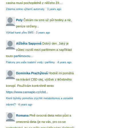
casina musí pochopitelně z něčeho žít....
Zdarma online výherní automaty
·
3 years ago
Poly
Čekám na sms už půl hodiny a nic,
peníze strženy...
Výklad karet přes SMS
·
3 years ago
Alžběta Sappová
Dobrý den. Jaký je
vůbec rozdíl mezi parfémem a například
touto
parfémovou...
Flakony pro vaše toaletní vody i parfémy
·
4 years ago
Dominika Prachýlová
Hodně mi pomáhá
na trávání CBD olej, výtžek z léčebného
konopí. Používám konkrétně tento
https://www.cannapio.cz/cbd...
Které bylinky pomohou zrychlit metabolismus a usnadnit
trávení?
·
4 years ago
Romana
Plně ovocná dieta nebo půst a
omezená dieta (je na vás, pro co se