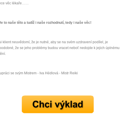
mít více energie každý den
řece věc lékaře……
vnést do života rovnováhu
být šťastnější
e to naše tělo a tudíž i naše rozhodnutí, tedy i naše věc!
Nenávidíme spam stejně jako vy
i klient neuvědomí, že je nutné, aby se na svém uzdravení podílel, je
odobné, že se jeho problémy budou vracet neboť nedojde k jejich úplnému
ění.
upráci se svým Mistrem - Iva Hédlová - Mistr Reiki