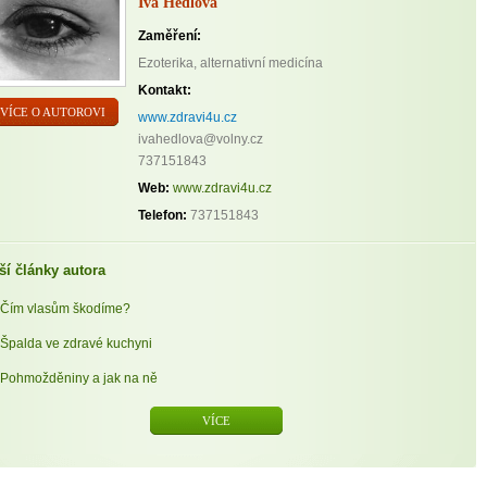
Iva Hédlová
Zaměření:
Ezoterika, alternativní medicína
Kontakt:
VÍCE O AUTOROVI
www.zdravi4u.cz
ivahedlova@volny.cz
737151843
Web:
www.zdravi4u.cz
Telefon:
737151843
ší články autora
Čím vlasům škodíme?
Špalda ve zdravé kuchyni
Pohmožděniny a jak na ně
VÍCE