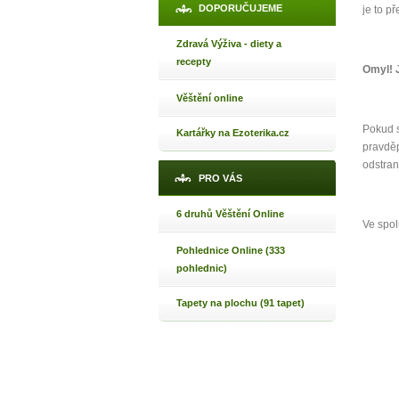
Jak 
DOPORUČUJEME
je to p
Jak 
Zdravá Výživa - diety a
Jak 
recepty
Omyl! J
Věštění online
Pokud s
Kartářky na Ezoterika.cz
pravděp
odstran
PRO VÁS
6 druhů Věštění Online
Ve spol
Pohlednice Online (333
pohlednic)
Tapety na plochu (91 tapet)