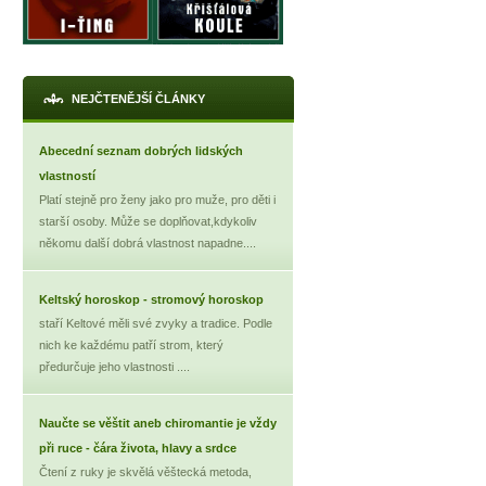
NEJČTENĚJŠÍ ČLÁNKY
Abecední seznam dobrých lidských
vlastností
Platí stejně pro ženy jako pro muže, pro děti i
starší osoby. Může se doplňovat,kdykoliv
někomu další dobrá vlastnost napadne....
Keltský horoskop - stromový horoskop
staří Keltové měli své zvyky a tradice. Podle
nich ke každému patří strom, který
předurčuje jeho vlastnosti ....
Naučte se věštit aneb chiromantie je vždy
při ruce - čára života, hlavy a srdce
Čtení z ruky je skvělá věštecká metoda,