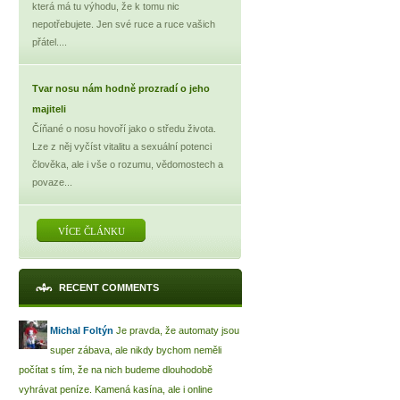
která má tu výhodu, že k tomu nic
nepotřebujete. Jen své ruce a ruce vašich
přátel....
Tvar nosu nám hodně prozradí o jeho
majiteli
Číňané o nosu hovoří jako o středu života.
Lze z něj vyčíst vitalitu a sexuální potenci
člověka, ale i vše o rozumu, vědomostech a
povaze...
VÍCE ČLÁNKU
RECENT COMMENTS
Michal Foltýn
Je pravda, že automaty jsou
super zábava, ale nikdy bychom neměli
počítat s tím, že na nich budeme dlouhodobě
vyhrávat peníze. Kamená kasína, ale i online