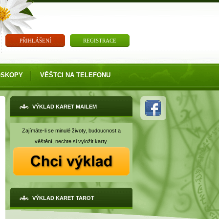
PŘIHLÁŠENÍ
REGISTRACE
OSKOPY
VĚŠTCI NA TELEFONU
VÝKLAD KARET MAILEM
Zajímáte-li se minulé životy, budoucnost a
věštění, nechte si vyložit karty.
VÝKLAD KARET TAROT