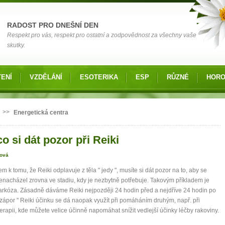
RADOST PRO DNEŠNÍ DEN
Respekt pro vás, respekt pro ostatní a zodpovědnost za všechny vaše
skutky.
ENÍ
VZDĚLÁNÍ
ESOTERIKA
ESP
RŮZNÉ
HOR
 zde
>>
Energetická centra
o si dát pozor při Reiki
lová
m k tomu, že Reiki odplavuje z těla " jedy ", musíte si dát pozor na to, aby se
nenacházel zrovna ve stadiu, kdy je nezbytně potřebuje. Takovým příkladem je
arkóza. Zásadně dáváme Reiki nejpozději 24 hodin před a nejdříve 24 hodin po
 zápor " Reiki účinku se dá naopak využít při pomáháním druhým, např. při
rapii, kde můžete velice účinně napomáhat snížit vedlejší účinky léčby rakoviny.