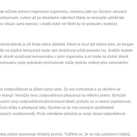
tak můžete pomoci regeneraci organismu, zejména jater po různých otravách
 potravinami, ovšem až po lékařském zákroku!! Nikdy se nesnažte vyřešit tak
u situaci sami.operaci, v kratší době ne! Mohl by se probudit z narkózy.
nost klienta je při Reiki velice důležitá. Klient si musí být vědom toho, že terapie
ji na úspěch tehdy,když bude sám dodržovat určitá pravidla hry. Jestliže budete
é straně vyvažovat nerovnováhu v jeho organismu a on bude na druhé straně
rovnováhu svým jednáním prohlubovat, může dojít ke změně jeho zdravotního
0 tipů pro zdravý a
lnohodnotný život
má zodpovědnost za přijetí sama sebe. Za svá rozhodnutí a za otevření se
é energii. Nemůže svou zodpovědnost přesunout na někoho jiného. Bohužel
... všechny tipy zdarma.
učení svoji zodpovědnost přenechávat lékaři, protože on si nemoc pojmenoval,
působ léčby a předepsal léky. Stavíme se do role pouhých spotřebitelů
aných medikamentů. Proto odmítáme přebírat za svoje zdraví odpovědnost.
it, že jste unaveni hned jak ráno vstanete?
Nemusí to tak být - ZJISTĚTE ZDARMA!
stup potom zpomaluje léčebný proces. Tváříme se, že se nás uzdravení netýká,