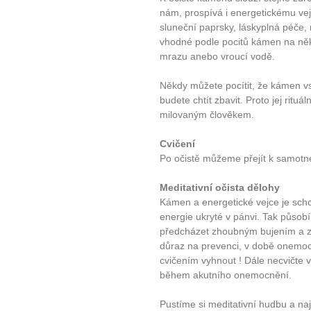
nám, prospívá i energetickému vejc
sluneční paprsky, láskyplná péče, 
vhodné podle pocitů kámen na něk
mrazu anebo vroucí vodě.
Někdy můžete pocítit, že kámen vstř
budete chtít zbavit. Proto jej rituá
milovaným člověkem.
Cvičení
Po očistě můžeme přejít k samotn
Meditativní očista dělohy
Kámen a energetické vejce je sch
energie ukryté v pánvi. Tak působí
předcházet zhoubným bujením a z
důraz na prevenci, v době onemocn
cvičením vyhnout ! Dále necvičte 
během akutního onemocnění.
Pustíme si meditativní hudbu a na