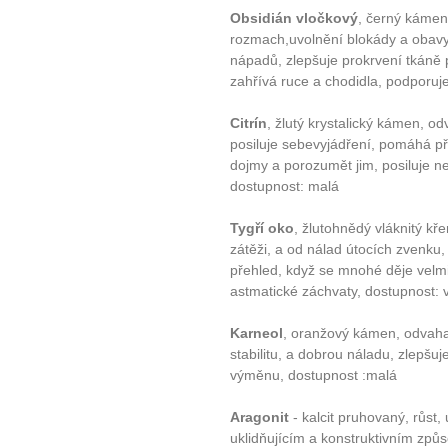
Obsidián vločkový
, černý kámen
rozmach,uvolnění blokády a obavy
nápadů, zlepšuje prokrvení tkáně
zahřívá ruce a chodidla, podporuje
Citrín
, žlutý krystalický kámen, od
posiluje sebevyjádření, pomáhá př
dojmy a porozumět jim, posiluje ner
dostupnost: malá
Tygří oko
, žlutohnědý vláknitý kř
zátěži, a od nálad útocích zvenku
přehled, když se mnohé děje velmi 
astmatické záchvaty, dostupnost: 
Karneol
, oranžový kámen, odvaha,
stabilitu, a dobrou náladu, zlepšuj
výměnu, dostupnost :malá
Aragonit
- kalcit pruhovaný, růst,
uklidňujícím a konstruktivním způs