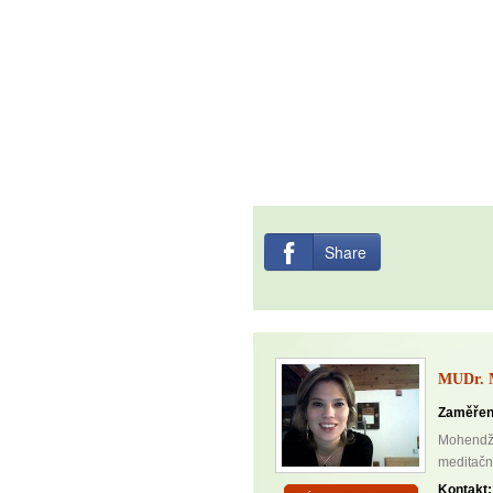
Share
MUDr. 
Zaměřen
Mohendžod
meditačn
Kontakt: