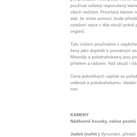
používat celistvý neporušený kám
všech nečistot. Provrtaný kámen n
stát, že místo pomoci, bude přiná
vytažení vejce z těla slouží právě 
orgánů.
Tyto cvičení používáme s úspěchem
ženy jako doplněk k posvátným a
Minerály a polodrahokamy jsou p
přítelem a rádcem. Kéž slouží i V
Cena jednotlivých vajíček se pohy
velikosti a polodrahokamu. Ideáln
mm.
KAMENY
Nádherné kousky, velice pestrá
Jadeit (nefrit )
Vyrovnání, přináší