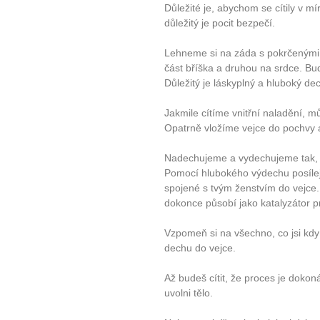
Důležité je, abychom se cítily v 
důležitý je pocit bezpečí.
Lehneme si na záda s pokrčenými 
část bříška a druhou na srdce. B
Důležitý je láskyplný a hluboký de
Jakmile cítíme vnitřní naladění, mů
Opatrně vložíme vejce do pochvy
Nadechujeme a vydechujeme tak, 
Pomocí hlubokého výdechu posílej 
spojené s tvým ženstvím do vejce. 
dokonce působí jako katalyzátor p
Vzpomeň si na všechno, co jsi kdy
dechu do vejce.
Až budeš cítit, že proces je dokonán
uvolni tělo.