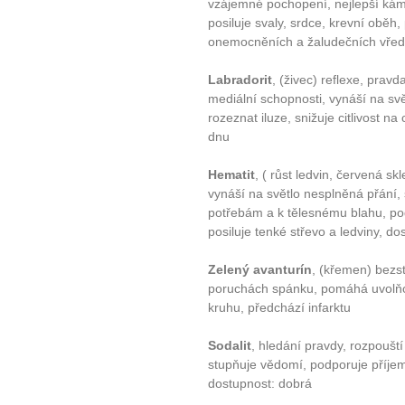
vzájemné pochopení, nejlepší káme
10 tipů p
posiluje svaly, srdce, krevní oběh
onemocněních a žaludečních vře
plnohodn
Labradorit
, (živec) reflexe, pravda
mediální schopnosti, vynáší na 
... všechny
rozeznat iluze, snižuje citlivost na
dnu
Máte pocit, že jste unaveni hn
Hematit
, ( růst ledvin, červená skl
Ne
vynáší na světlo nesplněná přání
potřebám a k tělesnému blahu, pod
Jak mít více energie každ
posiluje tenké střevo a ledviny, d
Jak vnést do života rovno
Zelený avanturín
, (křemen) bezst
Jak být šťastnější
poruchách spánku, pomáhá uvolňova
kruhu, předchází infarktu
Sodalit
, hledání pravdy, rozpouští
stupňuje vědomí, podporuje příjem
dostupnost: dobrá