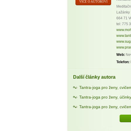
VÍCE O AUTOROVI
Meditačn
Lažánky 
664 71 V
tel: 775
www.moh
www.tant
www.sug
www.pra
Web:
Nev
Telefon:
Další články autora
Tantra-joga pro ženy, cviče
Tantra-joga pro ženy, účinky 
Tantra-joga pro ženy, cviče