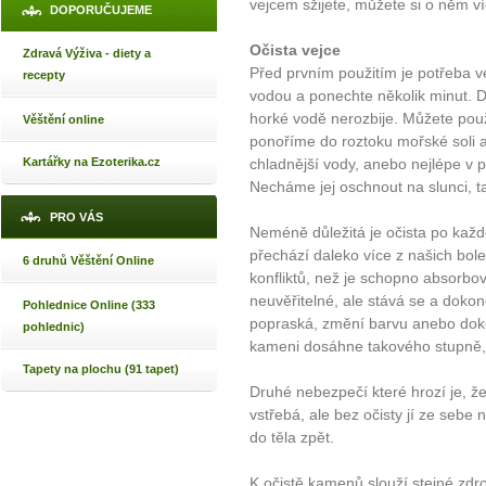
vejcem sžijete, můžete si o něm ví
DOPORUČUJEME
Očista vejce
Zdravá Výživa - diety a
Před prvním použitím je potřeba vej
recepty
vodou a ponechte několik minut. D
horké vodě nerozbije. Můžete použít
Věštění online
ponoříme do roztoku mořské soli 
Kartářky na Ezoterika.cz
chladnější vody, anebo nejlépe v
Necháme jej oschnout na slunci, t
PRO VÁS
Neméně důležitá je očista po každé
přechází daleko více z našich bol
6 druhů Věštění Online
konfliktů, než je schopno absorbo
neuvěřitelné, ale stává se a dokon
Pohlednice Online (333
popraská, změní barvu anebo dokon
pohlednic)
kameni dosáhne takového stupně, ž
Tapety na plochu (91 tapet)
Druhé nebezpečí které hrozí je, ž
vstřebá, ale bez očisty jí ze sebe 
do těla zpět.
K očistě kamenů slouží stejné zdro