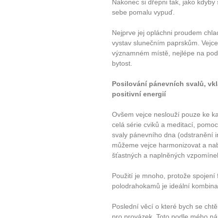
Nakonec si dřepni tak, jako kdyby 
sebe pomalu vypuď.
Nejprve jej opláchni proudem chlad
vystav slunečním paprskům. Vejce
významném místě, nejlépe na podst
bytost.
Posilování pánevních svalů, vkl
positivní energií
Ovšem vejce neslouží pouze ke kata
celá série cviků a meditací, pomo
svaly pánevního dna (odstranění i
můžeme vejce harmonizovat a nabí
šťastných a naplněných vzpomínek 
Použití je mnoho, protože spojení
polodrahokamů je ideální kombina
Poslední věcí o které bych se chtě
pro provázek. Toto podle mého n