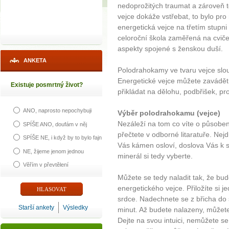
nedoprožitých traumat a zároveň t
vejce dokáže vstřebat, to bylo p
energetická vejce na třetím stupni 
celoroční škola zaměřená na cviče
aspekty spojené s ženskou duší.
ANKETA
Polodrahokamy ve tvaru vejce slou
Energetické vejce můžete zavádět
Existuje posmrtný život?
přikládat na dělohu, podbřišek, pro
ANO, naprosto nepochybuji
Výběr polodrahokamu (vejce)
Nezáleží na tom co víte o působení
SPÍŠE ANO, doufám v něj
přečtete v odborné litaratuře. Nejdů
SPÍŠE NE, i když by to bylo fajn
Vás kámen osloví, doslova Vás k s
NE, žijeme jenom jednou
minerál si tedy vyberte.
Věřím v převtělení
Můžete se tedy naladit tak, že b
energetického vejce. Přiložíte si 
srdce. Nadechnete se z břicha do 
Starší ankety
Výsledky
minut. Až budete nalazeny, můžete 
Dejte na svou intuici, nemůžete se 