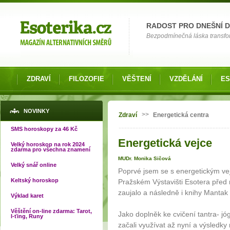
Možnosti výběru
RADOST PRO DNEŠNÍ 
Bezpodmínečná láska transfor
ZDRAVÍ
FILOZOFIE
VĚŠTENÍ
VZDĚLÁNÍ
ES
Jste zde
NOVINKY
>>
Zdraví
Energetická centra
SMS horoskopy za 46 Kč
Energetická vejce
Velký horoskop na rok 2024
zdarma pro všechna znamení
MUDr. Monika Sičová
Velký snář online
Poprvé jsem se s energetickým vej
Keltský horoskop
Pražském Výstavišti Esotera před n
zaujalo a následně i knihy Mantak 
Výklad karet
Věštění on-line zdarma: Tarot,
Jako doplněk ke cvičení tantra- j
I-ťing, Runy
začali využívat až nyní a výsledky m