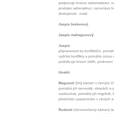
podporuje hravou seberealizaci, re
produkci adrenalinu), vyrovnává h
dostupnost : malá
Jaspis brekciový
,
Jaspis mahagonový
,
Jaspis
:
připravenost ke konfliktům, pomá
vydržet konflikty a pomáhá znovu na
podněcuje krevní oběh, prokrvení 
Unakit
Magnezit
(bílý kámen s černým žíh
pomáhá při nervositě, obavách a 
naslouchat, pomáhá při migréně, bo
předchází usazeninám v cévách a i
Rodonit
(červenočerný kámen) lé