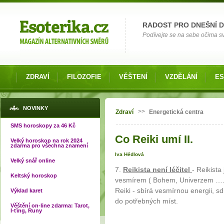
Možnosti výběru
RADOST PRO DNEŠNÍ 
Podívejte se na sebe očima své
ZDRAVÍ
FILOZOFIE
VĚŠTENÍ
VZDĚLÁNÍ
ES
Jste zde
NOVINKY
>>
Zdraví
Energetická centra
SMS horoskopy za 46 Kč
Co Reiki umí II.
Velký horoskop na rok 2024
zdarma pro všechna znamení
Iva Hédlová
Velký snář online
7.
Reikista není léčitel
- Reikist
Keltský horoskop
vesmírem ( Bohem, Univerzem …. j
Reiki - sbírá vesmírnou energii, sd
Výklad karet
do potřebných míst.
Věštění on-line zdarma: Tarot,
I-ťing, Runy