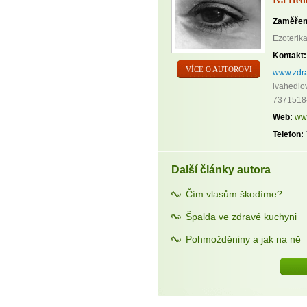
Iva Héd
Zaměřen
Ezoterika
Kontakt:
VÍCE O AUTOROVI
www.zdra
ivahedlo
7371518
Web:
ww
Telefon:
Další články autora
Čím vlasům škodíme?
Špalda ve zdravé kuchyni
Pohmožděniny a jak na ně