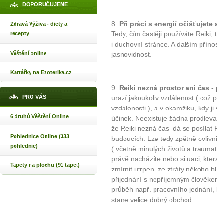
DOPORUČUJEME
8.
Při práci s energií očišťujet
Zdravá Výživa - diety a
Tedy, čím častěji používáte Reiki, 
recepty
i duchovní stránce. A dalším přínos
Věštění online
jasnovidnost.
Kartářky na Ezoterika.cz
9.
Reiki nezná prostor ani čas
- 
PRO VÁS
urazí jakoukoliv vzdálenost ( což p
vzdálenosti ), a v okamžiku, kdy ji
6 druhů Věštění Online
účinek. Neexistuje žádná prodleva
že Reiki nezná čas, dá se posílat R
Pohlednice Online (333
budoucích. Lze tedy zpětně ovlivni
pohlednic)
( včetně minulých životů a traumat 
právě nacházíte nebo situaci, kte
Tapety na plochu (91 tapet)
zmírnit utrpení ze ztráty někoho b
přijednání s nepříjemným člověkem
průběh např. pracovního jednání, 
stane velice dobrý obchod.