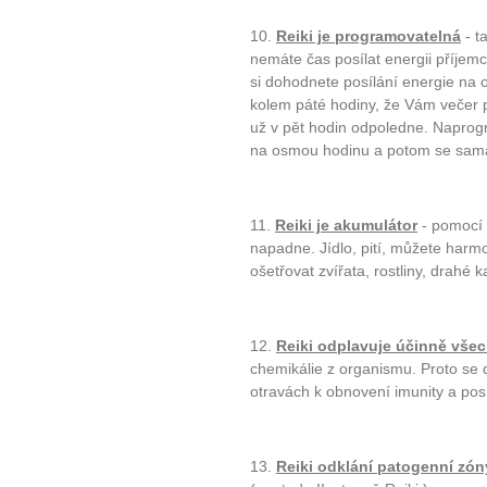
10.
Reiki je programovatelná
- t
nemáte čas posílat energii příjemc
si dohodnete posílání energie na o
kolem páté hodiny, že Vám večer p
už v pět hodin odpoledne. Naprogra
na osmou hodinu a potom se sama s
11.
Reiki je akumulátor
- pomocí 
napadne. Jídlo, pití, můžete harmo
ošetřovat zvířata, rostliny, drahé
12.
Reiki odplavuje účinně vše
chemikálie z organismu. Proto se 
otravách k obnovení imunity a pos
13.
Reiki odklání patogenní zóny