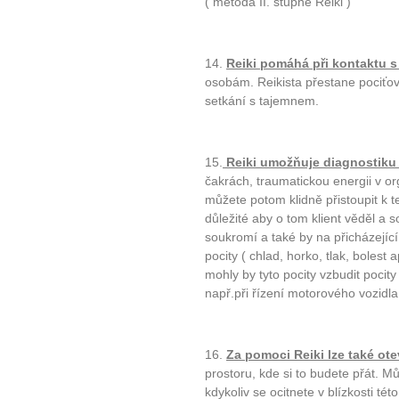
( metoda II. stupně Reiki )
14.
Reiki pomáhá při kontaktu 
osobám. Reikista přestane pociťova
setkání s tajemnem.
15.
Reiki umožňuje diagnostiku 
čakrách, traumatickou energii v o
můžete potom klidně přistoupit k te
důležité aby o tom klient věděl a 
soukromí a také by na přicházejíc
pocity ( chlad, horko, tlak, bolest 
mohly by tyto pocity vzbudit pocit
např.při řízení motorového vozidla
16.
Za pomoci Reiki lze také otev
prostoru, kde si to budete přát. Mů
kdykoliv se ocitnete v blízkosti té