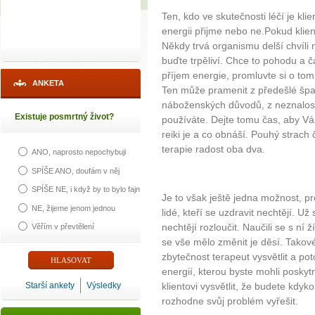
Ten, kdo ve skutečnosti léčí je kli
energii přijme nebo ne.Pokud klient 
Někdy trvá organismu delší chvíli 
buďte trpěliví. Chce to pohodu a 
příjem energie, promluvte si o tom
ANKETA
Ten může pramenit z předešlé špat
náboženských důvodů, z neznalost
Existuje posmrtný život?
používáte. Dejte tomu čas, aby Vá
reiki je a co obnáší. Pouhý strac
terapie radost oba dva.
ANO, naprosto nepochybuji
SPÍŠE ANO, doufám v něj
SPÍŠE NE, i když by to bylo fajn
Je to však ještě jedna možnost, proč
NE, žijeme jenom jednou
lidé, kteří se uzdravit nechtějí. Už
nechtějí rozloučit. Naučili se s ní ží
Věřím v převtělení
se vše mělo změnit je děsí. Tako
zbytečnost terapeut vysvětlit a po
energií, kterou byste mohli poskytn
Starší ankety
Výsledky
klientovi vysvětlit, že budete kdyk
rozhodne svůj problém vyřešit.