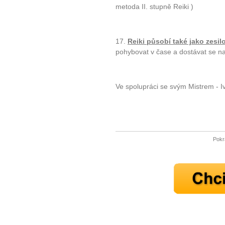
metoda II. stupně Reiki )
10 tipů p
17.
Reiki působí také jako zesi
plnohodn
pohybovat v čase a dostávat se na 
... všechny
Ve spolupráci se svým Mistrem - Iv
Máte pocit, že jste unaveni hn
Ne
Jak mít více energie každ
Pokr
Jak vnést do života rovno
Jak být šťastnější