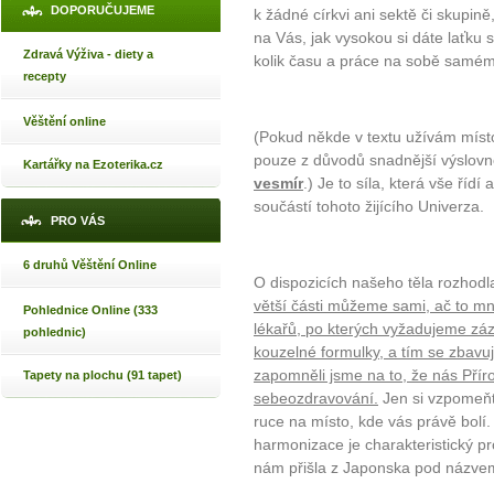
DOPORUČUJEME
k žádné církvi ani sektě či skupině,
na Vás, jak vysokou si dáte laťku
Zdravá Výživa - diety a
kolik času a práce na sobě samém 
recepty
Věštění online
(Pokud někde v textu užívám míst
pouze z důvodů snadnější výslovn
Kartářky na Ezoterika.cz
vesmír
.) Je to síla, která vše řídí 
součástí tohoto žijícího Univerza.
PRO VÁS
6 druhů Věštění Online
O dispozicích našeho těla rozhod
větší části můžeme sami, ač to mno
Pohlednice Online (333
lékařů, po kterých vyžadujeme zázr
pohlednic)
kouzelné formulky, a tím se zbavuj
zapomněli jsme na to, že nás Přír
Tapety na plochu (91 tapet)
sebeozdravování.
Jen si vzpomeňte
ruce na místo, kde vás právě bolí
harmonizace je charakteristický p
nám přišla z Japonska pod názvem