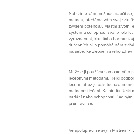
Nabízíme vám možnost naučit se, 
metodu, předáme vám svoje zkušen
zvýšení potenciálu vlastní životní 
systém a schopnost svého těla léčit
vyrovnanost, klid, tiší a harmoniz
duševních sil a pomáhá nám zvláda
na sebe, ke zlepšení svého zdrav
Můžete ji používat samostatně a př
léčebnými metodami. Reiki podpor
léčení, ať už je uskutečňováno met
metodami léčení. Ke studiu Reiki 
nadání nebo schopnosti. Jedinými
přání učit se.
Ve spolupráci se svým Mistrem - Iv