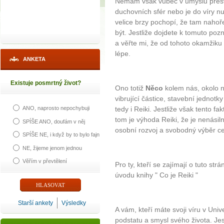
Nemám však vůbec v úmyslu přesvě
duchovních sfér nebo je do víry nu
velice brzy pochopí, že tam nahoř
být. Jestliže dojdete k tomuto poz
a věřte mi, že od tohoto okamžik
lépe.
ANKETA
Existuje posmrtný život?
Ono totiž
Něco
kolem nás, okolo ná
vibrující částice, stavební jednotk
tedy i Reiki. Jestliže však tento fak
ANO, naprosto nepochybuji
tom je výhoda Reiki, že je nenási
SPÍŠE ANO, doufám v něj
osobní rozvoj a svobodný výběr ce
SPÍŠE NE, i když by to bylo fajn
NE, žijeme jenom jednou
Věřím v převtělení
Pro ty, kteří se zajímají o tuto st
úvodu knihy " Co je Reiki "
Starší ankety
Výsledky
A vám, kteří máte svoji víru v Univ
podstatu a smysl svého života. Jes