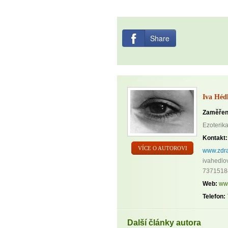
Share
Iva Héd
Zaměřen
Ezoterika
Kontakt:
VÍCE O AUTOROVI
www.zdra
ivahedlo
7371518
Web:
ww
Telefon:
Další články autora