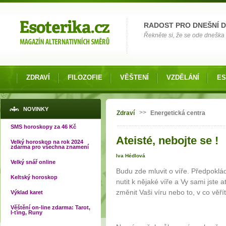
Možnosti výběru
RADOST PRO DNEŠNÍ 
Řekněte si, že se ode dneška 
ZDRAVÍ
FILOZOFIE
VĚŠTENÍ
VZDĚLÁNÍ
ES
Jste zde
NOVINKY
>>
Zdraví
Energetická centra
SMS horoskopy za 46 Kč
Ateisté, nebojte se !
Velký horoskop na rok 2024
zdarma pro všechna znamení
Iva Hédlová
Velký snář online
Budu zde mluvit o víře. Předpokl
Keltský horoskop
nutit k nějaké víře a Vy sami jste 
změnit Vaši víru nebo to, v co věří
Výklad karet
Věštění on-line zdarma: Tarot,
I-ťing, Runy