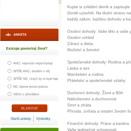
Kupte si zvláštní deník a zapisujte
životě uzavřeli. Na titulní stranu n
každý zákon, každou dohodu a kaž
Osobní dohody: Vaše tělo a vaše j
ANKETA
Osobní vzhled
Zdraví a dieta
Existuje posmrtný život?
Mužství a ženství
Společenské dohody: Rodina a přá
ANO, naprosto nepochybuji
Láska a sex
SPÍŠE ANO, doufám v něj
Manželství a rodina
SPÍŠE NE, i když by to bylo fajn
Přátelství a společenské vztahy
NE, žijeme jenom jednou
Duchovní dohody: Život a Bůh
Věřím v převtělení
Náboženství a duchovnost
Smrt a ztráta
Příroda, zvířata a ostatní životní f
Starší ankety
Výsledky
Finanční dohody: Práce a kariéra
Vaše jedinečné schopnosti