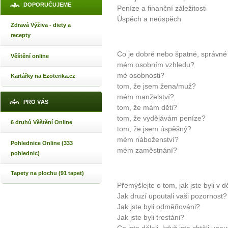
DOPORUČUJEME
Peníze a finanční záležitosti
Úspěch a neúspěch
Zdravá Výživa - diety a
recepty
Co je dobré nebo špatné, správné
Věštění online
mém osobním vzhledu?
mé osobnosti?
Kartářky na Ezoterika.cz
tom, že jsem žena/muž?
mém manželství?
PRO VÁS
tom, že mám děti?
tom, že vydělávám peníze?
6 druhů Věštění Online
tom, že jsem úspěšný?
mém náboženství?
Pohlednice Online (333
mém zaměstnání?
pohlednic)
Tapety na plochu (91 tapet)
Přemýšlejte o tom, jak jste byli v 
Jak druzí upoutali vaši pozornost?
Jak jste byli odměňováni?
Jak jste byli trestáni?