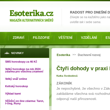
Možnosti výběru
RADOST PRO DNEŠNÍ 
Dívejte se na každého jako na č
uvidíte tak i sebe sama.
ZDRAVÍ
FILOZOFIE
VĚŠTENÍ
VZDĚLÁNÍ
ES
Jste zde
NOVINKY
>>
Esoterika
Duchovní rozvoj
SMS horoskopy za 46 Kč
Čtyři dohody v praxi 
Velký horoskop na rok 2024
zdarma pro všechna znamení
Katka Svobodová
Velký snář online
ZÁKONÍK
Keltský horoskop
Je nepochybné, že všechno v Záko
zakládáme všechna svá rozhodnutí
Výklad karet
odporují naší přirozenosti.
Věštění on-line zdarma: Tarot,
I-ťing, Runy