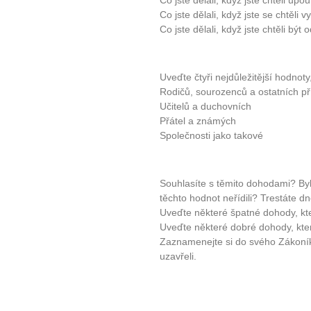
Co jste dělali, když jste chtěli up
Co jste dělali, když jste se chtěli 
Co jste dělali, když jste chtěli bý
Uveďte čtyři nejdůležitější hodnoty,
Rodičů, sourozenců a ostatních p
Učitelů a duchovních
Přátel a známých
Společnosti jako takové
Souhlasíte s těmito dohodami? Byli 
těchto hodnot neřídili? Trestáte d
Uveďte některé špatné dohody, kte
Uveďte některé dobré dohody, kter
Zaznamenejte si do svého Zákoníku
uzavřeli.