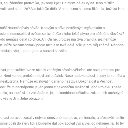
íl, ani žádného protivníka, jak tedy žije? Co byste dělali vy na Jeho místě?
Nemusí to tak být - ZJISTĚTE ZDARMA!
vali sami sebe, že? A to také On dělá. V hinduismu se tomu říká Líla, božská Hra.
mít více energie každý den
alší zkoumání vás přivádí k novým a dříve netušeným myšlenkám a
vnést do života rovnováhu
ostem, nemusejí být ovšem správné. Co z toho ještě plyne pro běžného člověka?
být šťastnější
ikdo nemůže dělat co chce. Ani On ne, protože má Svá pravidla, jež nemůže
it. Může ovlivnit cokoliv podle nich a to také dělá. Vše je pro Něj známé. Náhoda
existuje, vše je propojeno a souvisí se vším.
Nenávidíme spam stejně jako vy
ivot je po krátké úvaze nikoliv zbožným přáním věřících, ale holou realitou pro
. Není konec, protože nebyl ani počátek. Naše nedokonalost je tedy jen umělá a
 neskutečná. Nemůže existovat nic jiného než živá Dokonalost a Věčnost.
ost, že to nechápeme je jen jedna z nekonečna možností Jeho Projevu. I naše
ualita, na které si tak zakládáme, je jen kombinací několika základních archetypů.
 vše je Jím, Jeho obrazem!
oj asi opravdu začal v nejvíce omezeném projevu, v minerálu, a přes svět rostlin
t jsme došli do sféry lidí a budeme dál pokračovat výš a výš, do nekonečna. To by