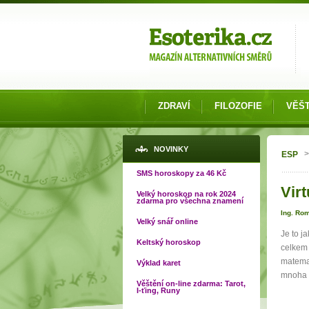
Možnosti výběru
ZDRAVÍ
FILOZOFIE
VĚŠT
Jste
NOVINKY
>
ESP
SMS horoskopy za 46 Kč
Virt
Velký horoskop na rok 2024
zdarma pro všechna znamení
Ing. Ro
Velký snář online
Je to j
Keltský horoskop
celkem 
matemat
Výklad karet
mnoha v
Věštění on-line zdarma: Tarot,
I-ťing, Runy