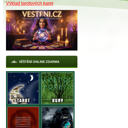
Výklad tarotových karet
VĚŠTĚNÍ ONLINE ZDARMA
X