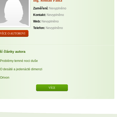
Ing. Roman Palka
Zaměření:
Nevyplněno
Kontakt:
Nevyplněno
Web:
Nevyplněno
Telefon:
Nevyplněno
VÍCE O AUTOROVI
ší články autora
Problémy temné noci duše
O desáté a jedenácté dimenzi
Orivon
VÍCE