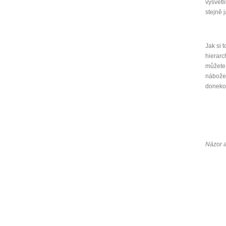
vysvětl
stejně j
Jak si 
hierarc
můžete 
nábožen
donekon
Názor 