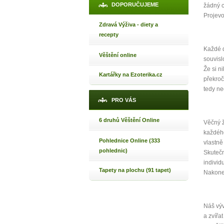
DOPORUČUJEME
žádný c
Projevo
Zdravá Výživa - diety a
recepty
Jak 
Každé d
Jak 
Věštění online
souvisl
Jak 
Že si n
Kartářky na Ezoterika.cz
překroč
tedy ne
PRO VÁS
6 druhů Věštění Online
Věčný ž
každého
Pohlednice Online (333
vlastně
pohlednic)
Skutečn
individ
Tapety na plochu (91 tapet)
Nakonec
Náš výv
a zvířa