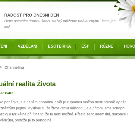
RADOST PRO DNEŠNÍ DEN
Dejte ostatním druhou šanci. Každý můžeme udělat chybu. Jsme jen
lidé.
ENÍ
VZDĚLÁNÍ
ESOTERIKA
ESP
RŮZNÉ
HOR
 zde
>
Channeling
uální realita Života
man Palka
ako pohádka, ale není to pohádka. Svět je kupodivu možno dosti přesně vyložit
známými pojmy. Myslíme si, že život vznikl náhodou, ale přitom jsme schopni
icky a fyzikálně přijít na to, že to není možné. Přesto se to lidem líbí, dokonce i
ědcům, protože je to pohodlné.