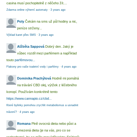
casina musí pochopitelně z něčeho žít....
Zdarma online výherní automaty
·
3 years ago
Poly
Čekám na sms už půl hodiny a nic,
peníze strženy...
Výklad karet přes SMS
·
3 years ago
Alžběta Sappová
Dobrý den. Jaký je
vůbec rozdíl mezi parfémem a například
touto
parfémovou...
Flakony pro vaše toaletní vody i parfémy
·
4 years ago
Dominika Prachýlová
Hodně mi pomáhá
na trávání CBD olej, výtžek z léčebného
konopí. Používám konkrétně tento
https://www.cannapio.cz/cbd...
Které bylinky pomohou zrychlit metabolismus a usnadnit
trávení?
·
4 years ago
Romana
Plně ovocná dieta nebo půst a
omezená dieta (je na vás, pro co se