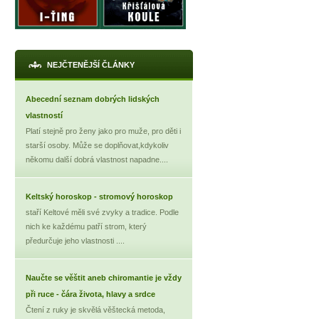
NEJČTENĚJŠÍ ČLÁNKY
Abecední seznam dobrých lidských
vlastností
Platí stejně pro ženy jako pro muže, pro děti i
starší osoby. Může se doplňovat,kdykoliv
někomu další dobrá vlastnost napadne....
Keltský horoskop - stromový horoskop
staří Keltové měli své zvyky a tradice. Podle
nich ke každému patří strom, který
předurčuje jeho vlastnosti ....
Naučte se věštit aneb chiromantie je vždy
při ruce - čára života, hlavy a srdce
Čtení z ruky je skvělá věštecká metoda,