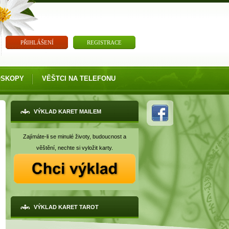
PŘIHLÁŠENÍ
REGISTRACE
OSKOPY
VĚŠTCI NA TELEFONU
VÝKLAD KARET MAILEM
Zajímáte-li se minulé životy, budoucnost a
věštění, nechte si vyložit karty.
VÝKLAD KARET TAROT