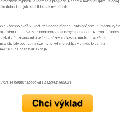
ilo možnosti hypnotické regrese a progrese. Radost a bolest přispívají k vývoji
ako dobro i zlo jak mezi lidmi tak uvnitř nich.
tohle všechno ověřit? Stačí krátkodobě přepnout vnímání, vstoupit trochu výš v
hii k Němu a podívat se z nadhledu zcela novým pohledem. Nazvat tu činnost
jakkoliv. Je známa od pravěku a různými slovy se popisuje ve všech
stvích. Kdo pochopí, může mu to velmi urychlit vývoj, kdo to odmítá,
ečna bude poznávat jak to je.
autora se nemusí shodovat s názorem redakce