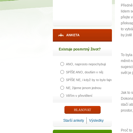
Předně 
lidem s
přejte 
překvap
to vytv
by jistě
ANKETA
Existuje posmrtný život?
To byla
měnit n
ANO, naprosto nepochybuji
sugescí
SPÍŠE ANO, doufám v něj
svět je 
SPÍŠE NE, i když by to bylo fajn
1
NE, žijeme jenom jednou
Jak to 
Věřím v převtělení
Dokonal
p
stačí ab
prostor
Starší ankety
Výsledky
Proč to
Máte poc