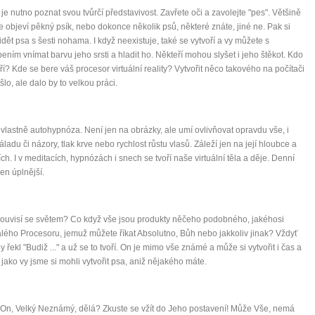
je nutno poznat svou tvůrčí představivost. Zavřete oči a zavolejte "pes". Většině
e objeví pěkný psík, nebo dokonce několik psů, některé znáte, jiné ne. Pak si
vidět psa s šesti nohama. I když neexistuje, také se vytvoří a vy můžete s
ením vnímat barvu jeho srsti a hladit ho. Někteří mohou slyšet i jeho štěkot. Kdo
áří? Kde se bere váš procesor virtuální reality? Vytvořit něco takového na počítači
 šlo, ale dalo by to velkou práci.
 vlastně autohypnóza. Není jen na obrázky, ale umí ovlivňovat opravdu vše, i
áladu či názory, tlak krve nebo rychlost růstu vlasů. Záleží jen na její hloubce a
ch. I v meditacích, hypnózách i snech se tvoří naše virtuální těla a děje. Denní
jen úplnější.
0 tipů pro zdravý a
souvisí se světem? Co když vše jsou produkty něčeho podobného, jakéhosi
ého Procesoru, jemuž můžete říkat Absolutno, Bůh nebo jakkoliv jinak? Vždyť
lnohodnotný život
y řekl "Budiž ..." a už se to tvoří. On je mimo vše známé a může si vytvořit i čas a
, jako vy jsme si mohli vytvořit psa, aniž nějakého máte.
... všechny tipy zdarma.
 On, Velký Neznámý, dělá? Zkuste se vžít do Jeho postavení! Může Vše, nemá
it, že jste unaveni hned jak ráno vstanete?