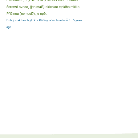
rozhodnete), by se měla provádět takto: Snídaně:
čerstvé ovoce, (jen malá) sklenice teplého mléka.
Příčinou (nemoci?), je opět...
Dobrý zrak bez brýlí X. - Příčiny očních neduhů 3
·
5 years
ago