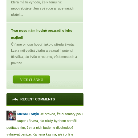
která má tu výhodu, že k tomu nic
nepotřebujete. Jen své ruce a ruce vašich
přátel....
Tvar nosu nám hodně prozradí o jeho
majiteli
Číňané o nosu hovoří jako o středu života.
Lze z něj vyčíst vitalitu a sexuální potenci
člověka, ale i vše o rozumu, vědomostech a
povaze...
VÍCE ČLÁNKU
RECENT COMMENTS
Michal Foltýn
Je pravda, že automaty jsou
super zábava, ale nikdy bychom neměli
počítat s tím, že na nich budeme dlouhodobě
vyhrávat peníze. Kamená kasína, ale i online