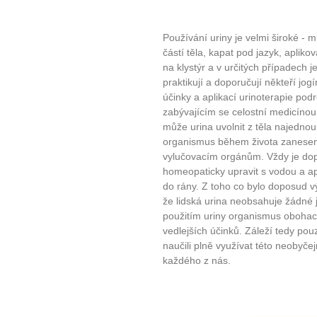
Používání uriny je velmi široké -
částí těla, kapat pod jazyk, apliko
na klystýr a v určitých případech je
praktikují a doporučují někteří jog
účinky a aplikací urinoterapie pod
zabývajícím se celostní medicínou
může urina uvolnit z těla najednou
organismus během života zanesen
vylučovacím orgánům. Vždy je dopor
homeopaticky upravit s vodou a apl
do rány. Z toho co bylo doposud 
že lidská urina neobsahuje žádné
10 tipů p
použitím uriny organismus obohacu
vedlejších účinků. Záleží tedy po
plnohodn
naučili plně využívat této neobyče
každého z nás.
... všechny