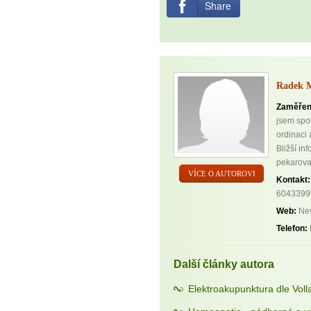
Share
Radek M
Zaměřen
jsem spo
ordinaci
Bližší in
pekarov
VÍCE O AUTOROVI
Kontakt:
6043399
Web:
Nev
Telefon:
Další články autora
Elektroakupunktura dle Voll