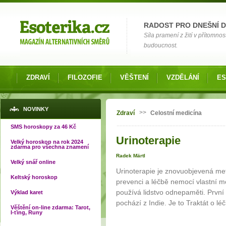
Možnosti výběru
RADOST PRO DNEŠNÍ 
Síla pramení z žití v přítomnos
budoucnost.
ZDRAVÍ
FILOZOFIE
VĚŠTENÍ
VZDĚLÁNÍ
ES
Jste zde
NOVINKY
>>
Zdraví
Celostní medicína
SMS horoskopy za 46 Kč
Urinoterapie
Velký horoskop na rok 2024
zdarma pro všechna znamení
Radek Märtl
Velký snář online
Urinoterapie je znovuobjevená met
Keltský horoskop
prevenci a léčbě nemocí vlastní m
používá lidstvo odnepaměti. První 
Výklad karet
pochází z Indie. Je to Traktát o 
Věštění on-line zdarma: Tarot,
I-ťing, Runy