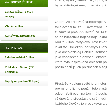
střeva, vysoký krevní tlak, lupus, 
DOPORUČUJEME
hyperaktivita,ekzém, cukrovka, pá
Zdravá Výživa - diety a
recepty
O tom, že příznivců urinoterapie v
Věštění online
také svědčí to, že III. světového u
zúčastnilo přes 300 lékařů ze 43 
Kartářky na Ezoterika.cz
se ho zúčastnila nejznámější odbor
MUDr. Vilma Partyková. Tato léka
lékařství Univerzity Karlovy v Praze
PRO VÁS
jako anesteziolog Fakultní nemocn
jako všeobecná a obvodní lékařka. 
6 druhů Věštění Online
která byla inspirována ohlasem pac
posluchačů jejích přednášek a záj
Pohlednice Online (333
pohlednic)
Tapety na plochu (91 tapet)
Přestože v celém světě je urinote
pro mnoho lidí je použití této vlast
odpor. Svůj podíl na tom má pocho
vštěpována představa o své moči 
každého člověka je produkována pře