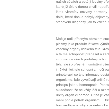
našich cévách a poté ji ledviny přef
které již tělo v danou chvíli nep
látek- vitamíny, enzymy, hormony, s
další, které dosud nebyly objeven
stanovení diagnózy, jak to všichni
Moč je totiž přesným obrazem stav
plazmy jako produkt látkové výměny
všechny orgány lidského těla, krev
a ta má schopnost přenášet a zac
informaci o všech probíhajících i 
těla, ale i o přesném umístění vš
i někteří léčitelé schopni z moči p
urinoterapii se tyto infomace dost
organismu, kde vyvolávají určité 
principu jako u homeopatie. Podstat
skutečnost, že se vždy léčí a ozd
určitý orgán či nemoc. Urina je vž
mění podle potřeb organismu. Uri
léků vedlejší účinky a je netoxická.