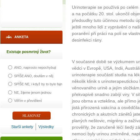
Urinoterapie se používá po celém s
a na počátku 20. stol. ukončil obj
předsudky tuto účinnou metodu úpln
ještě mnoho lidí z vyprávění o naš
poranění při práci na poli se vlas
ANKETA
desinfekci rány.
Existuje posmrtný život?
V současné době se výzkumem urin
vědci v Evropě, USA, Indii, Austrál
ANO, naprosto nepochybuji
urinoterapie součástí studia na lé
SPÍŠE ANO, doufám v něj
několik klinik s urinoterapeuticko
SPÍŠE NE, i když by to bylo fajn
věnovaného urině a jejím složkám, 
NE, žijeme jenom jednou
překvapivě snadno zabíjí viry. V si
jsou obrna a vzteklina, ale přímo j
Věřím v převtělení
jistá přirozená vakcína a osvědčil
chronických a akutních zánětů jat
planých neštovic, migrény a zažíva
Starší ankety
Výsledky
prověřily, že zaručeně léčí šedý z
nemoci byly urinou zmírněné, např