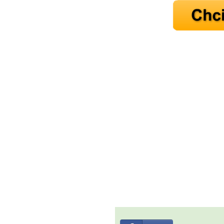
Máte pocit, že jste unaveni hn
Ne
Jak mít více energie každ
Jak vnést do života rovno
Jak být šťastnější