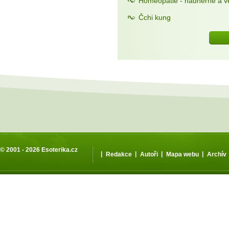
Homeopatie - nádherné a ve
Čchi kung
© 2001 - 2026
Esoterika.cz
|
|
|
|
Redakce
Autoři
Mapa webu
Archív