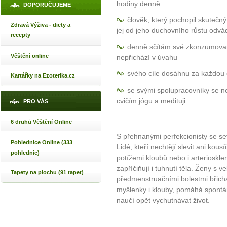
hodiny denně
DOPORUČUJEME
člověk, který pochopil skutečný
Zdravá Výživa - diety a
jej od jeho duchovního růstu odvá
recepty
denně sčítám své zkonzumované 
Věštění online
nepřichází v úvahu
svého cíle dosáhnu za každou
Kartářky na Ezoterika.cz
se svými spolupracovníky se n
cvičím jógu a medituji
PRO VÁS
6 druhů Věštění Online
S přehnanými perfekcionisty se s
Pohlednice Online (333
Lidé, kteří nechtějí slevit ani kou
pohlednic)
potížemi kloubů nebo i arterioskle
zapříčiňují i tuhnutí těla. Ženy s
Tapety na plochu (91 tapet)
předmenstruačními bolestmi břich
myšlenky i klouby, pomáhá spontán
naučí opět vychutnávat život.