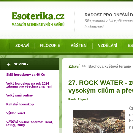
Možnosti výběru
RADOST PRO DNEŠNÍ 
Síla pramení z žití v přítomnos
budoucnost.
ZDRAVÍ
FILOZOFIE
VĚŠTENÍ
VZDĚLÁNÍ
ES
Jste zde
NOVINKY
>>
Zdraví
Bachova květová terapie
SMS horoskopy za 46 Kč
27. ROCK WATER - z
Velký horoskop na rok 2024
zdarma pro všechna znamení
vysokým cílům a př
Velký snář online
Pavla Aligová
Keltský horoskop
Č
Výklad karet
ur
h
Věštění on-line zdarma: Tarot,
I-ťing, Runy
n