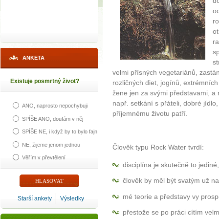
d
o
ro
o
ra
sp
ANKETA
s
velmi přísných vegetariánů, zastán
Existuje posmrtný život?
rozličných diet, jogínů, extrémníc
žene jen za svými představami, a 
např. setkání s přáteli, dobré jídl
ANO, naprosto nepochybuji
příjemnému životu patří.
SPÍŠE ANO, doufám v něj
SPÍŠE NE, i když by to bylo fajn
NE, žijeme jenom jednou
Člověk typu Rock Water tvrdí:
Věřím v převtělení
disciplína je skutečně to jediné
člověk by měl být svatým už n
mé teorie a představy vy pros
Starší ankety
Výsledky
přestože se po práci cítím velm