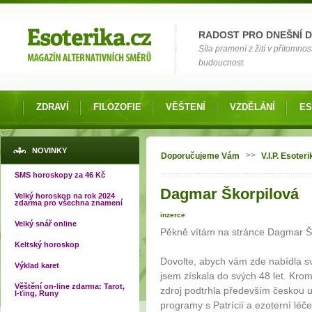
Možnosti výběru
RADOST PRO DNEŠNÍ 
Síla pramení z žití v přítomnos
budoucnost.
ZDRAVÍ
FILOZOFIE
VĚŠTENÍ
VZDĚLÁNÍ
ES
Jste zde
NOVINKY
>>
Doporučujeme Vám
V.I.P. Esoteri
SMS horoskopy za 46 Kč
Dagmar Škorpilová
Velký horoskop na rok 2024
zdarma pro všechna znamení
inzerce
Velký snář online
Pěkně vítám na stránce Dagmar Šk
Keltský horoskop
Dovolte, abych vám zde nabídla své
Výklad karet
jsem získala do svých 48 let. Kro
Věštění on-line zdarma: Tarot,
zdroj podtrhla především českou 
I-ťing, Runy
programy s Patrícií a ezoterní léč