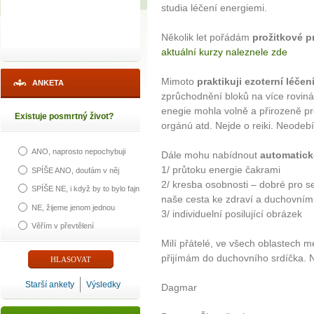
studia léčení energiemi.
Několik let pořádám
prožitkové p
aktuální kurzy naleznele zde
Mimoto
praktikuji ezoterní léčení
ANKETA
zprůchodnění bloků na více roviná
enegie mohla volně a přirozeně pr
Existuje posmrtný život?
orgánú atd. Nejde o reiki. Neodeb
ANO, naprosto nepochybuji
Dále mohu nabídnout
automatick
1/ průtoku energie čakrami
SPÍŠE ANO, doufám v něj
2/ kresba osobnosti – dobré pro s
SPÍŠE NE, i když by to bylo fajn
naše cesta ke zdraví a duchovnímu
NE, žijeme jenom jednou
3/ individuelní posilující obrázek
Věřím v převtělení
Milí přátelé, ve všech oblastech mé
přijímám do duchovního srdíčka. Ne
Starší ankety
Výsledky
Dagmar