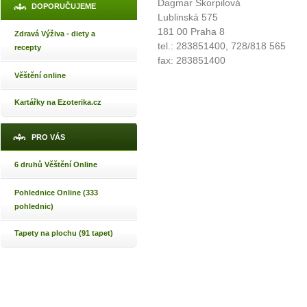
Dagmar Škorpilová
DOPORUČUJEME
Lublinská 575
181 00 Praha 8
Zdravá Výživa - diety a
tel.: 283851400, 728/818 565
recepty
fax: 283851400
Věštění online
Kartářky na Ezoterika.cz
PRO VÁS
6 druhů Věštění Online
Pohlednice Online (333
pohlednic)
Tapety na plochu (91 tapet)