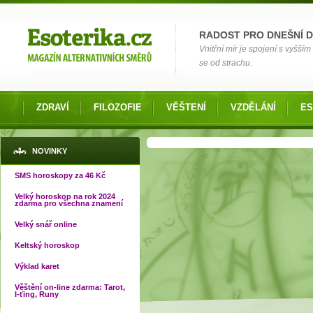
Možnosti výběru
RADOST PRO DNEŠNÍ 
Vnitřní mír je spojení s vyšš
se od strachu.
ZDRAVÍ
FILOZOFIE
VĚŠTENÍ
VZDĚLÁNÍ
ES
Jste zde
NOVINKY
SMS horoskopy za 46 Kč
Velký horoskop na rok 2024
zdarma pro všechna znamení
Velký snář online
Keltský horoskop
Výklad karet
Věštění on-line zdarma: Tarot,
I-ťing, Runy