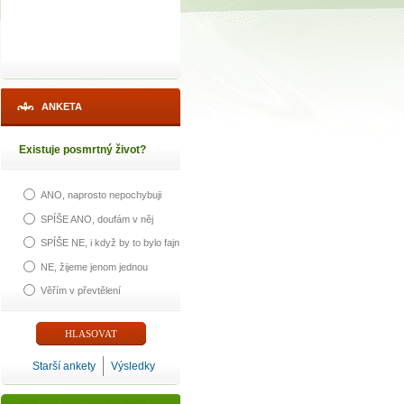
ANKETA
Existuje posmrtný život?
ANO, naprosto nepochybuji
SPÍŠE ANO, doufám v něj
SPÍŠE NE, i když by to bylo fajn
NE, žijeme jenom jednou
Věřím v převtělení
Starší ankety
Výsledky